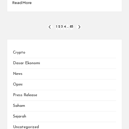
Read More
Posts
1
2
3
4
…
83
PREVIOUS
NEXT
PAGE
PAGE
pagination
Crypto
Dasar Ekonomi
News
Opini
Press Release
Saham
Sejarah
Uncategorized