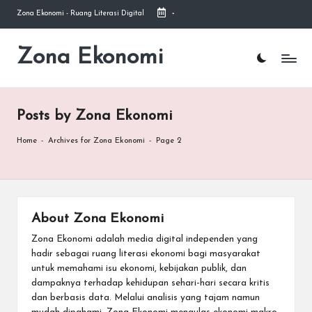
Zona Ekonomi - Ruang Literasi Digital
-
Skip
to
Zona Ekonomi
Ruang
content
Literasi
Ekonomi
Posts by Zona Ekonomi
Home
-
Archives for Zona Ekonomi
-
Page 2
About Zona Ekonomi
Zona Ekonomi adalah media digital independen yang
hadir sebagai ruang literasi ekonomi bagi masyarakat
untuk memahami isu ekonomi, kebijakan publik, dan
dampaknya terhadap kehidupan sehari-hari secara kritis
dan berbasis data. Melalui analisis yang tajam namun