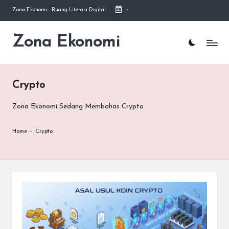
Zona Ekonomi - Ruang Literasi Digital
-
Skip
to
Zona Ekonomi
Ruang
content
Literasi
Ekonomi
Crypto
Zona Ekonomi Sedang Membahas Crypto
Home
-
Crypto