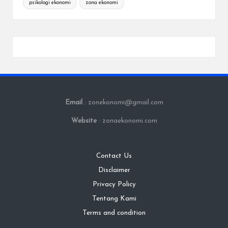
psikologi ekonomi
zona ekonomi
Email
: zonekonomi@gmail.com
Website
: zonaekonomi.com
Contact Us
Disclaimer
Privacy Policy
Tentang Kami
Terms and condition