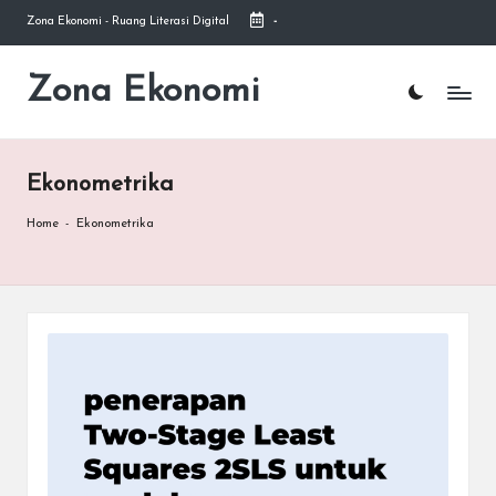
Zona Ekonomi - Ruang Literasi Digital
-
Skip
to
Zona Ekonomi
Ruang
content
Literasi
Ekonomi
Ekonometrika
Home
-
Ekonometrika