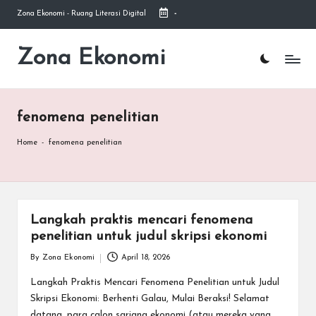
Zona Ekonomi - Ruang Literasi Digital
-
Skip
to
Zona Ekonomi
Ruang
content
Literasi
Ekonomi
fenomena penelitian
Home
-
fenomena penelitian
Langkah praktis mencari fenomena
penelitian untuk judul skripsi ekonomi
By
Zona Ekonomi
April 18, 2026
Posted
by
Langkah Praktis Mencari Fenomena Penelitian untuk Judul
Skripsi Ekonomi: Berhenti Galau, Mulai Beraksi! Selamat
datang, para calon sarjana ekonomi (atau mereka yang