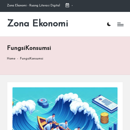
Zona Ekonomi - Ruang Literasi Digital
-
Skip
to
Zona Ekonomi
Ruang
content
Literasi
Ekonomi
FungsiKonsumsi
Home
-
FungsiKonsumsi