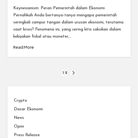
Posted
by
Keynesianism: Peran Pemerintah dalam Ekonomi
Pernahkah Anda bertanya-tanya mengapa pemerintah
seringkali campur tangan dalam urusan ekonomi, terutama
saat krisis? Fenomena ini, yang sering kita saksikan dalam
kebijakan fiskal atau moneter,…
Read More
Posts
1
2
NEXT
PAGE
pagination
Crypto
Dasar Ekonomi
News
Opini
Press Release