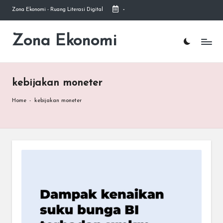
Zona Ekonomi - Ruang Literasi Digital
-
Skip
to
Zona Ekonomi
Ruang
content
Literasi
Ekonomi
kebijakan moneter
Home
-
kebijakan moneter