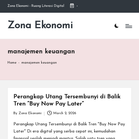
Zona Ekonomi - Ruang Literasi Digital
-
Skip
to
Zona Ekonomi
Ruang
content
Literasi
Ekonomi
manajemen keuangan
Home
-
manajemen keuangan
Perangkap Utang Tersembunyi di Balik
Tren “Buy Now Pay Later”
By
Zona Ekonomi
March 2, 2026
Posted
by
Perangkap Utang Tersembunyi di Balik Tren "Buy Now Pay
Later" Di era digital yang serba cepat ini, kemudahan
finansial seolah menjadi mantra. Salah satu tren yang