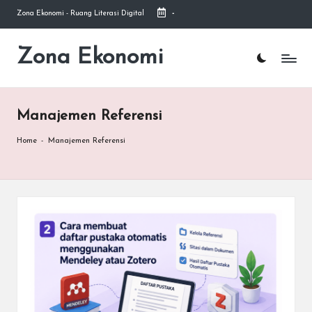
Zona Ekonomi - Ruang Literasi Digital
-
Skip
to
Zona Ekonomi
Ruang
content
Literasi
Ekonomi
Manajemen Referensi
Home
-
Manajemen Referensi