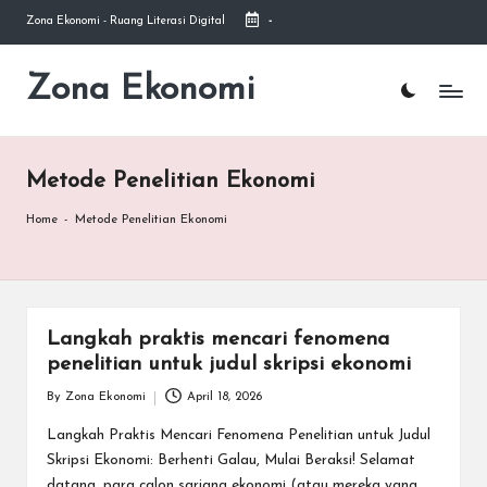
Zona Ekonomi - Ruang Literasi Digital
-
Skip
to
Zona Ekonomi
Ruang
content
Literasi
Ekonomi
Metode Penelitian Ekonomi
Home
-
Metode Penelitian Ekonomi
Langkah praktis mencari fenomena
penelitian untuk judul skripsi ekonomi
By
Zona Ekonomi
April 18, 2026
Posted
by
Langkah Praktis Mencari Fenomena Penelitian untuk Judul
Skripsi Ekonomi: Berhenti Galau, Mulai Beraksi! Selamat
datang, para calon sarjana ekonomi (atau mereka yang