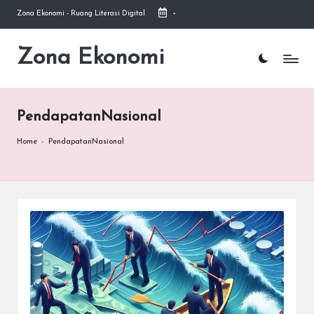
Zona Ekonomi - Ruang Literasi Digital
-
Skip
to
Zona Ekonomi
Ruang
content
Literasi
Ekonomi
PendapatanNasional
Home
-
PendapatanNasional