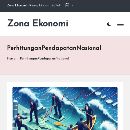
Zona Ekonomi - Ruang Literasi Digital
-
Skip
to
Zona Ekonomi
Ruang
content
Literasi
Ekonomi
PerhitunganPendapatanNasional
Home
-
PerhitunganPendapatanNasional