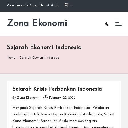
Zona Ekonomi - Ruang Literasi Digital
-
Skip
to
Zona Ekonomi
Ruang
content
Literasi
Ekonomi
Sejarah Ekonomi Indonesia
Home
-
Sejarah Ekonomi Indonesia
Sejarah Krisis Perbankan Indonesia
By
Zona Ekonomi
February 22, 2026
Posted
by
Menguak Sejarah Krisis Perbankan Indonesia: Pelajaran
Berharga untuk Masa Depan Keuangan Anda Halo, Sobat
Zona Ekonomi! Pernahkah Anda membayangkan
bagaimana rasanya ketika bank tempat Anda menyimpan