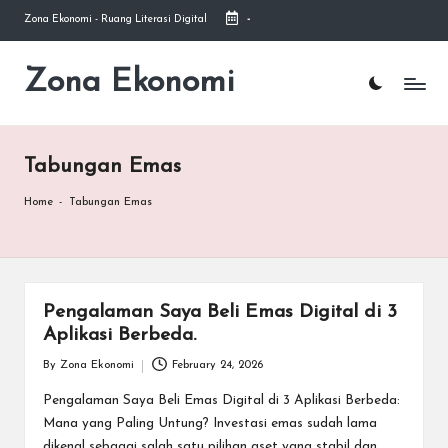
Zona Ekonomi - Ruang Literasi Digital
-
Skip
to
Zona Ekonomi
Ruang
content
Literasi
Ekonomi
Tabungan Emas
Home
-
Tabungan Emas
Pengalaman Saya Beli Emas Digital di 3
Aplikasi Berbeda.
By
Zona Ekonomi
February 24, 2026
Posted
by
Pengalaman Saya Beli Emas Digital di 3 Aplikasi Berbeda:
Mana yang Paling Untung? Investasi emas sudah lama
dikenal sebagai salah satu pilihan aset yang stabil dan