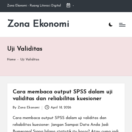
Zona Ekonomi - Ruang Literasi Digital
-
Skip
to
Zona Ekonomi
Ruang
content
Literasi
Ekonomi
Uji Validitas
Home
-
Uji Validitas
Cara membaca output SPSS dalam uji
validitas dan reliabilitas kuesioner
By
Zona Ekonomi
April 18, 2026
Posted
by
Cara membaca output SPSS dalam uji validitas dan
reliabilitas kuesioner: Jangan Sampai Data Anda Jadi
Bumerang! Siapa bilang statistik itu horor? Atau cuma jadi