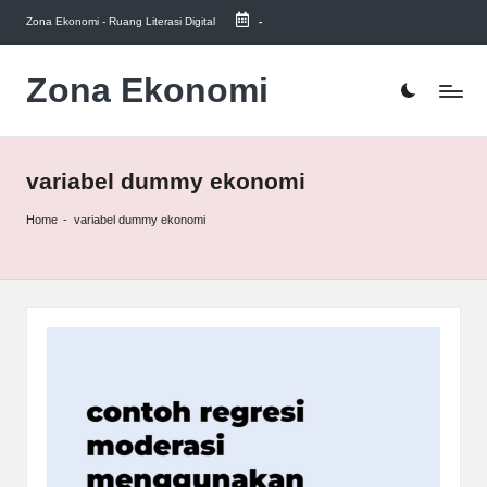
Zona Ekonomi - Ruang Literasi Digital
-
Skip
to
Zona Ekonomi
Ruang
content
Literasi
Ekonomi
variabel dummy ekonomi
Home
-
variabel dummy ekonomi