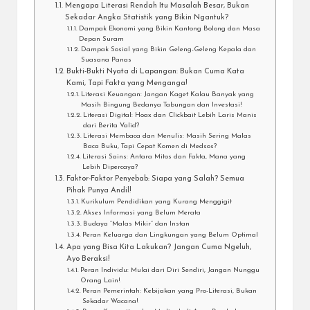
Mengapa Literasi Rendah Itu Masalah Besar, Bukan
Sekadar Angka Statistik yang Bikin Ngantuk?
Dampak Ekonomi yang Bikin Kantong Bolong dan Masa
Depan Suram
Dampak Sosial yang Bikin Geleng-Geleng Kepala dan
Suasana Panas
Bukti-Bukti Nyata di Lapangan: Bukan Cuma Kata
Kami, Tapi Fakta yang Menganga!
Literasi Keuangan: Jangan Kaget Kalau Banyak yang
Masih Bingung Bedanya Tabungan dan Investasi!
Literasi Digital: Hoax dan Clickbait Lebih Laris Manis
dari Berita Valid?
Literasi Membaca dan Menulis: Masih Sering Malas
Baca Buku, Tapi Cepat Komen di Medsos?
Literasi Sains: Antara Mitos dan Fakta, Mana yang
Lebih Dipercaya?
Faktor-Faktor Penyebab: Siapa yang Salah? Semua
Pihak Punya Andil!
Kurikulum Pendidikan yang Kurang Menggigit
Akses Informasi yang Belum Merata
Budaya “Malas Mikir” dan Instan
Peran Keluarga dan Lingkungan yang Belum Optimal
Apa yang Bisa Kita Lakukan? Jangan Cuma Ngeluh,
Ayo Beraksi!
Peran Individu: Mulai dari Diri Sendiri, Jangan Nunggu
Orang Lain!
Peran Pemerintah: Kebijakan yang Pro-Literasi, Bukan
Sekadar Wacana!