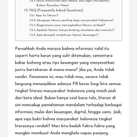
Peran Komunitas dan Media: Jadi Agen Perubahan,
Bukan Penyebar Hoax!
FAQ (Frequently Asked Questions)
Apa itu literasi?
Mengapa literasi penting bagi masyarakat Indonesia?
Bagaimana cara meningkatkan literasi pribadi?
Apakah literasi hanya tentang membaca dan menulis?
Apa dampak rendahnya literasi keuangan?
Pernahkah Anda merasa bahwa informasi valid itu
seperti harta karun yang sulit ditemukan, sementara
kabar bohong atau tips keuangan yang menyesatkan
justru bertebaran di mana-mana? Jika ya, Anda tidak
sendiri. Fenomena ini, mau tidak mau, secara tidak
langsung menunjukkan adanya PR besar bagi kita semua:
tingkat literasi masyarakat Indonesia yang masih jauh
dari kata ideal. Bukan hanya soal baca tulis, literasi di
sini mencakup pemahaman mendalam terhadap berbagai
informasi, mulai dari keuangan, digital, hingga sains. Jadi,
apa saja bukti bahwa masyarakat Indonesia tingkat
literasinya rendah?
Mari kita bedah fakta-fakta yang
mungkin membuat Anda menghela napas panjang.