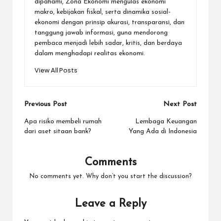
dipahami, Zona Ekonomi mengulas ekonomi
makro, kebijakan fiskal, serta dinamika sosial-
ekonomi dengan prinsip akurasi, transparansi, dan
tanggung jawab informasi, guna mendorong
pembaca menjadi lebih sadar, kritis, dan berdaya
dalam menghadapi realitas ekonomi.
View All Posts
Post
Previous Post
Next Post
navigation
Apa risiko membeli rumah
Lembaga Keuangan
dari aset sitaan bank?
Yang Ada di Indonesia
Comments
No comments yet. Why don’t you start the discussion?
Leave a Reply