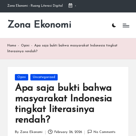
Zona Ekonomi - Ruang Literasi Digital
-
Skip
to
Zona Ekonomi
Ruang
content
Literasi
Ekonomi
Home
-
Opini
-
Apa saja bukti bahwa masyarakat Indonesia tingkat
literasinya rendah?
Posted
Opini
Uncategorized
in
Apa saja bukti bahwa
masyarakat Indonesia
tingkat literasinya
rendah?
By
Zona Ekonomi
February 26, 2026
No Comments
Posted