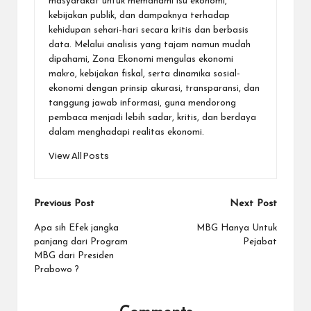
masyarakat untuk memahami isu ekonomi,
kebijakan publik, dan dampaknya terhadap
kehidupan sehari-hari secara kritis dan berbasis
data. Melalui analisis yang tajam namun mudah
dipahami, Zona Ekonomi mengulas ekonomi
makro, kebijakan fiskal, serta dinamika sosial-
ekonomi dengan prinsip akurasi, transparansi, dan
tanggung jawab informasi, guna mendorong
pembaca menjadi lebih sadar, kritis, dan berdaya
dalam menghadapi realitas ekonomi.
View All Posts
Post
Previous Post
Next Post
navigation
Apa sih Efek jangka
MBG Hanya Untuk
panjang dari Program
Pejabat
MBG dari Presiden
Prabowo ?