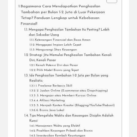
Bagaimana Cara Mendapatkan Penghasilan
Tambahan per Bulan 1-2 Juta di Luar Pekerjaan
Tetap? Panduan Lengkap untuk Kebebasan
Finansial!
Mengapa Penghasilan Tambahan Itu Penting? Lebih
dari Sekadar Uang
Ketenangan Finansial dan Rasa Aman
Menggapai Impian Lebih Cepat
Mengurangi Stres Keuangan
Strategi Jitu Memulai Penghasilan Tambahan: Kenali
Diri, Kenali Pasar
Kenali Potensi Diri dan Pasar
Pilih Model Bisnis yang Tepat
Ide Penghasilan Tambahan 1-2 Juta per Bulan yang
Realistis
1. Freelance Berbasis Skill
2. Jualan Online (E-commerce atau Dropshipping)
3. Mengajar atau Memberi Kursus Online
4. Afiliasi Marketing
5. Menjadi Konten Kreator (Blogging/YouTube/Podcast)
6. Bisnis Jasa Lokal
Tips Mengelola Waktu dan Keuangan: Disiplin Adalah
Kunci
Manajemen Waktu yang Efektif
Pisahkan Keuangan Pribadi dan Bisnis
Investasikan Kembali Keuntungan