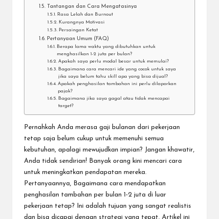
Tantangan dan Cara Mengatasinya
Rasa Lelah dan Burnout
Kurangnya Motivasi
Persaingan Ketat
Pertanyaan Umum (FAQ)
Berapa lama waktu yang dibutuhkan untuk
menghasilkan 1-2 juta per bulan?
Apakah saya perlu modal besar untuk memulai?
Bagaimana cara mencari ide yang cocok untuk saya
jika saya belum tahu skill apa yang bisa dijual?
Apakah penghasilan tambahan ini perlu dilaporkan
pajak?
Bagaimana jika saya gagal atau tidak mencapai
target?
Pernahkah Anda merasa gaji bulanan dari pekerjaan
tetap saja belum cukup untuk memenuhi semua
kebutuhan, apalagi mewujudkan impian? Jangan khawatir,
Anda tidak sendirian! Banyak orang kini mencari cara
untuk meningkatkan pendapatan mereka.
Pertanyaannya,
Bagaimana cara mendapatkan
penghasilan tambahan per bulan 1-2 juta di luar
pekerjaan tetap?
Ini adalah tujuan yang sangat realistis
dan bisa dicapai dengan strategi yang tepat. Artikel ini