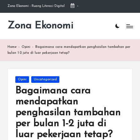
Zona Ekonomi - Ruang Literasi Digital
-
Skip
to
Zona Ekonomi
Ruang
content
Literasi
Ekonomi
Home
-
Opini
-
Bagaimana cara mendapatkan penghasilan tambahan per
bulan 1-2 juta di luar pekerjaan tetap?
Posted
Opini
Uncategorized
in
Bagaimana cara
mendapatkan
penghasilan tambahan
per bulan 1-2 juta di
luar pekerjaan tetap?