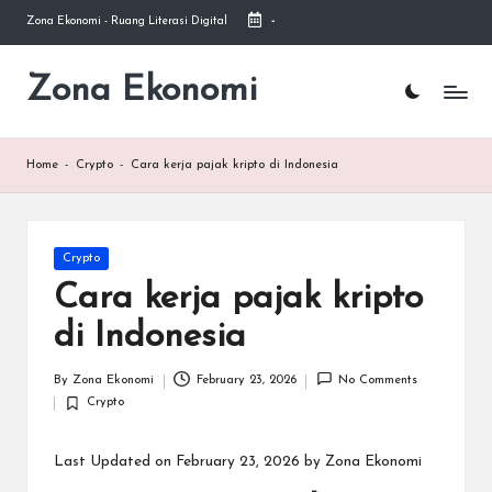
Zona Ekonomi - Ruang Literasi Digital
-
Skip
to
Zona Ekonomi
Ruang
content
Literasi
Ekonomi
Home
-
Crypto
-
Cara kerja pajak kripto di Indonesia
Posted
Crypto
in
Cara kerja pajak kripto
di Indonesia
By
Zona Ekonomi
February 23, 2026
No Comments
Posted
Crypto
by
Posted
in
Last Updated on February 23, 2026 by
Zona Ekonomi