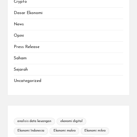
Crypto
Dasar Ekonomi
News
Opini
Press Release
Saham
Sejarah
Uncategorized
analisis data keuangan
ekonomi digital
Ekonomi Indonesia
Ekonomi makro
Ekonomi mikro