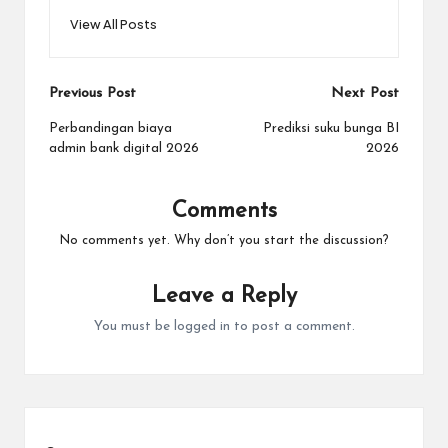
View All Posts
Post
Previous Post
Next Post
navigation
Perbandingan biaya
Prediksi suku bunga BI
admin bank digital 2026
2026
Comments
No comments yet. Why don’t you start the discussion?
Leave a Reply
You must be
logged in
to post a comment.