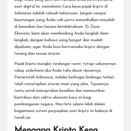
aset digital ini, memahami
Cara kerja pajak kripto di
Indonesia
adalah sebuah keharusan. Jangan sampai
keuntungan yang Anda raih justru menimbulkan masalah
di kemudian hari karena ketidaktahuan. Di Zona
Ekonomi, kami akan membimbing Anda langkah demi
langkah, dengan bahasa yang hangat dan mudah
dipahami, agar Anda bisa bertransaksi kripto dengan
tenang dan sesuai aturan.
Pajak kripto mungkin terdengar rumit, tetapi sebenarnya
cukup sederhana jika Anda tahu dasar-dasarnya.
Pemerintah Indonesia, melalui berbagai lembaga terkait,
telah menetapkan aturan main yang jelas. Tujuannya
tentu untuk menciptakan keadilan dan memastikan
kontribusi dari sektor ekonomi baru ini bagi
pembangunan negara. Mari kita selami lebih dalam
bagaimana sistem perpajakan aset kripto ini bekerja di
tanah air.
Mengapa Kripto Kena