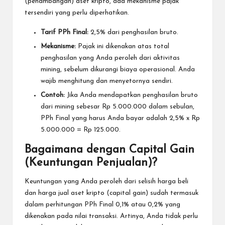
(penambangan) aset kripto, ada mekanisme pajak
tersendiri yang perlu diperhatikan.
Tarif PPh Final:
2,5% dari penghasilan bruto.
Mekanisme:
Pajak ini dikenakan atas total
penghasilan yang Anda peroleh dari aktivitas
mining, sebelum dikurangi biaya operasional. Anda
wajib menghitung dan menyetornya sendiri.
Contoh:
Jika Anda mendapatkan penghasilan bruto
dari mining sebesar Rp 5.000.000 dalam sebulan,
PPh Final yang harus Anda bayar adalah 2,5% x Rp
5.000.000 = Rp 125.000.
Bagaimana dengan Capital Gain
(Keuntungan Penjualan)?
Keuntungan yang Anda peroleh dari selisih harga beli
dan harga jual aset kripto (capital gain) sudah termasuk
dalam perhitungan PPh Final 0,1% atau 0,2% yang
dikenakan pada nilai transaksi. Artinya, Anda tidak perlu