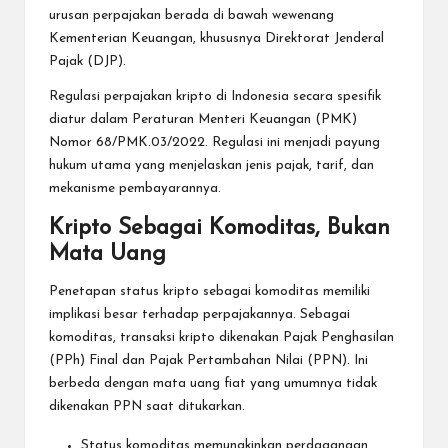
urusan perpajakan berada di bawah wewenang
Kementerian Keuangan, khususnya Direktorat Jenderal
Pajak (DJP).
Regulasi perpajakan kripto di Indonesia secara spesifik
diatur dalam Peraturan Menteri Keuangan (PMK)
Nomor 68/PMK.03/2022. Regulasi ini menjadi payung
hukum utama yang menjelaskan jenis pajak, tarif, dan
mekanisme pembayarannya.
Kripto Sebagai Komoditas, Bukan
Mata Uang
Penetapan status kripto sebagai komoditas memiliki
implikasi besar terhadap perpajakannya. Sebagai
komoditas, transaksi kripto dikenakan Pajak Penghasilan
(PPh) Final dan Pajak Pertambahan Nilai (PPN). Ini
berbeda dengan mata uang fiat yang umumnya tidak
dikenakan PPN saat ditukarkan.
Status komoditas memungkinkan perdagangan