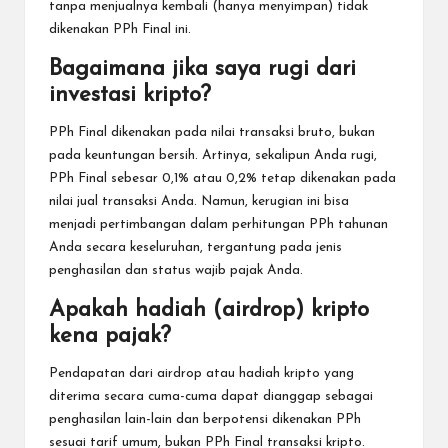
tanpa menjualnya kembali (hanya menyimpan) tidak
dikenakan PPh Final ini.
Bagaimana jika saya rugi dari
investasi kripto?
PPh Final dikenakan pada nilai transaksi bruto, bukan
pada keuntungan bersih. Artinya, sekalipun Anda rugi,
PPh Final sebesar 0,1% atau 0,2% tetap dikenakan pada
nilai jual transaksi Anda. Namun, kerugian ini bisa
menjadi pertimbangan dalam perhitungan PPh tahunan
Anda secara keseluruhan, tergantung pada jenis
penghasilan dan status wajib pajak Anda.
Apakah hadiah (airdrop) kripto
kena pajak?
Pendapatan dari airdrop atau hadiah kripto yang
diterima secara cuma-cuma dapat dianggap sebagai
penghasilan lain-lain dan berpotensi dikenakan PPh
sesuai tarif umum, bukan PPh Final transaksi kripto.