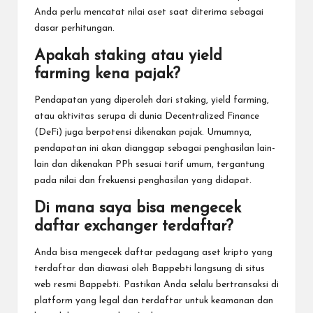
Anda perlu mencatat nilai aset saat diterima sebagai
dasar perhitungan.
Apakah staking atau yield
farming kena pajak?
Pendapatan yang diperoleh dari staking, yield farming,
atau aktivitas serupa di dunia Decentralized Finance
(DeFi) juga berpotensi dikenakan pajak. Umumnya,
pendapatan ini akan dianggap sebagai penghasilan lain-
lain dan dikenakan PPh sesuai tarif umum, tergantung
pada nilai dan frekuensi penghasilan yang didapat.
Di mana saya bisa mengecek
daftar exchanger terdaftar?
Anda bisa mengecek daftar pedagang aset kripto yang
terdaftar dan diawasi oleh Bappebti langsung di situs
web resmi Bappebti. Pastikan Anda selalu bertransaksi di
platform yang legal dan terdaftar untuk keamanan dan