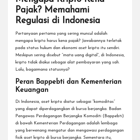
Pajak? Memahami
Regulasi di Indonesia
Pertanyaan pertama yang sering muncul adalah:
mengapa kripto harus kena pajak? Jawabannya terletak
pada status hukum dan ekonomi aset kripto itu sendiri.
Meskipun sering disebut “mata uang digital”, di Indonesia,
kripto tidak diakui sebagai alat pembayaran yang sah.
Lalu, bagaimana statusnya?
Peran Bappebti dan Kementerian
Keuangan
Di Indonesia, aset kripto diatur sebagai “komoditas”
yang dapat diperdagangkan di bursa berjangka. Badan
Pengawas Perdagangan Berjangka Komoditi (Bappebti)
di bawah Kementerian Perdagangan adalah lembaga
yang berwenang mengatur dan mengawasi perdagangan
fisik aset kripto di bursa berjangka. Sementara itu,