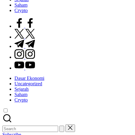
Saham
Crypto
facebook.com
twitter.com
t.me
instagram.com
youtube.com
Dasar Ekonomi
Uncategorized
Sejarah
Saham
Crypto
Search
for:
Subscribe