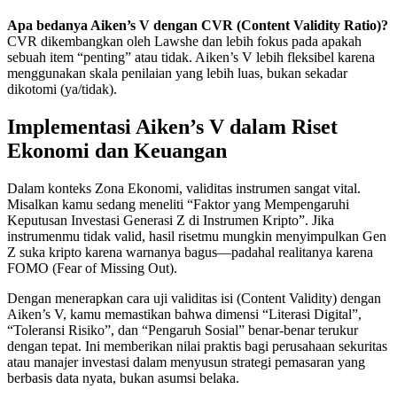
Apa bedanya Aiken’s V dengan CVR (Content Validity Ratio)?
CVR dikembangkan oleh Lawshe dan lebih fokus pada apakah
sebuah item “penting” atau tidak. Aiken’s V lebih fleksibel karena
menggunakan skala penilaian yang lebih luas, bukan sekadar
dikotomi (ya/tidak).
Implementasi Aiken’s V dalam Riset
Ekonomi dan Keuangan
Dalam konteks Zona Ekonomi, validitas instrumen sangat vital.
Misalkan kamu sedang meneliti “Faktor yang Mempengaruhi
Keputusan Investasi Generasi Z di Instrumen Kripto”. Jika
instrumenmu tidak valid, hasil risetmu mungkin menyimpulkan Gen
Z suka kripto karena warnanya bagus—padahal realitanya karena
FOMO (Fear of Missing Out).
Dengan menerapkan cara uji validitas isi (Content Validity) dengan
Aiken’s V, kamu memastikan bahwa dimensi “Literasi Digital”,
“Toleransi Risiko”, dan “Pengaruh Sosial” benar-benar terukur
dengan tepat. Ini memberikan nilai praktis bagi perusahaan sekuritas
atau manajer investasi dalam menyusun strategi pemasaran yang
berbasis data nyata, bukan asumsi belaka.