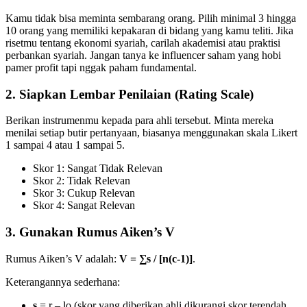
Kamu tidak bisa meminta sembarang orang. Pilih minimal 3 hingga
10 orang yang memiliki kepakaran di bidang yang kamu teliti. Jika
risetmu tentang ekonomi syariah, carilah akademisi atau praktisi
perbankan syariah. Jangan tanya ke influencer saham yang hobi
pamer profit tapi nggak paham fundamental.
2. Siapkan Lembar Penilaian (Rating Scale)
Berikan instrumenmu kepada para ahli tersebut. Minta mereka
menilai setiap butir pertanyaan, biasanya menggunakan skala Likert
1 sampai 4 atau 1 sampai 5.
Skor 1: Sangat Tidak Relevan
Skor 2: Tidak Relevan
Skor 3: Cukup Relevan
Skor 4: Sangat Relevan
3. Gunakan Rumus Aiken’s V
Rumus Aiken’s V adalah:
V = ∑s / [n(c-1)]
.
Keterangannya sederhana:
s
= r – lo (skor yang diberikan ahli dikurangi skor terendah