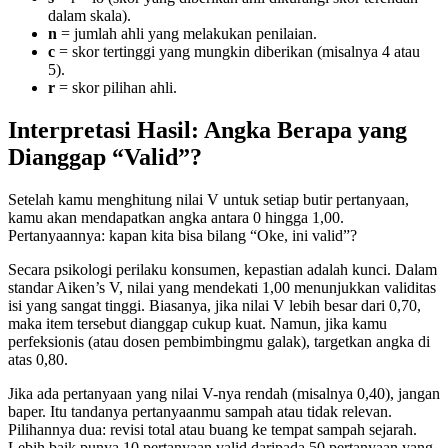
dalam skala).
n
= jumlah ahli yang melakukan penilaian.
c
= skor tertinggi yang mungkin diberikan (misalnya 4 atau
5).
r
= skor pilihan ahli.
Interpretasi Hasil: Angka Berapa yang
Dianggap “Valid”?
Setelah kamu menghitung nilai V untuk setiap butir pertanyaan,
kamu akan mendapatkan angka antara 0 hingga 1,00.
Pertanyaannya: kapan kita bisa bilang “Oke, ini valid”?
Secara psikologi perilaku konsumen, kepastian adalah kunci. Dalam
standar Aiken’s V, nilai yang mendekati 1,00 menunjukkan validitas
isi yang sangat tinggi. Biasanya, jika nilai V lebih besar dari 0,70,
maka item tersebut dianggap cukup kuat. Namun, jika kamu
perfeksionis (atau dosen pembimbingmu galak), targetkan angka di
atas 0,80.
Jika ada pertanyaan yang nilai V-nya rendah (misalnya 0,40), jangan
baper. Itu tandanya pertanyaanmu sampah atau tidak relevan.
Pilihannya dua: revisi total atau buang ke tempat sampah sejarah.
Lebih baik punya 10 pertanyaan valid daripada 50 pertanyaan yang