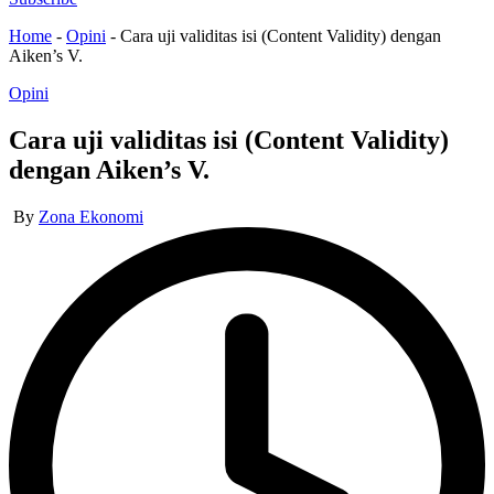
Home
-
Opini
-
Cara uji validitas isi (Content Validity) dengan
Aiken’s V.
Posted
Opini
in
Cara uji validitas isi (Content Validity)
dengan Aiken’s V.
Posted
By
Zona Ekonomi
by