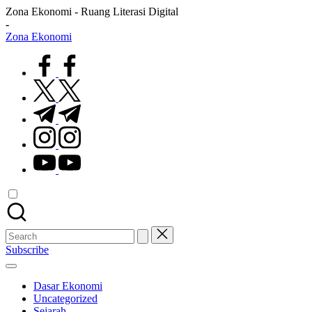
Skip
Zona Ekonomi - Ruang Literasi Digital
to
-
content
Zona Ekonomi
Ruang
facebook.com
Literasi
Ekonomi
twitter.com
t.me
instagram.com
youtube.com
Search
for:
Subscribe
Dasar Ekonomi
Uncategorized
Sejarah