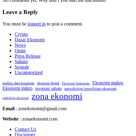
No comments yet. Why don’t you start the discussion?
Leave a Reply
You must be
logged in
to post a comment.
Crypto
Dasar Ekonomi
News
Opini
Press Release
Saham
Sejarah
Uncategorized
Ekonomi makro
analisis data keuangan
ekonomi digital
Ekonomi Indonesia
Ekonomi mikro
investasi saham
metodologi penelitian ekonomi
zona ekonomi
psikologi ekonomi
Email
: zonekonomi@gmail.com
Website
: zonaekonomi.com
Contact Us
Disclaimer