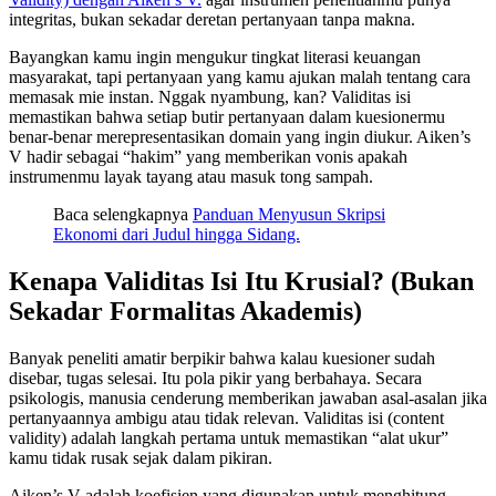
integritas, bukan sekadar deretan pertanyaan tanpa makna.
Bayangkan kamu ingin mengukur tingkat literasi keuangan
masyarakat, tapi pertanyaan yang kamu ajukan malah tentang cara
memasak mie instan. Nggak nyambung, kan? Validitas isi
memastikan bahwa setiap butir pertanyaan dalam kuesionermu
benar-benar merepresentasikan domain yang ingin diukur. Aiken’s
V hadir sebagai “hakim” yang memberikan vonis apakah
instrumenmu layak tayang atau masuk tong sampah.
Baca selengkapnya
Panduan Menyusun Skripsi
Ekonomi dari Judul hingga Sidang.
Kenapa Validitas Isi Itu Krusial? (Bukan
Sekadar Formalitas Akademis)
Banyak peneliti amatir berpikir bahwa kalau kuesioner sudah
disebar, tugas selesai. Itu pola pikir yang berbahaya. Secara
psikologis, manusia cenderung memberikan jawaban asal-asalan jika
pertanyaannya ambigu atau tidak relevan. Validitas isi (content
validity) adalah langkah pertama untuk memastikan “alat ukur”
kamu tidak rusak sejak dalam pikiran.
Aiken’s V adalah koefisien yang digunakan untuk menghitung