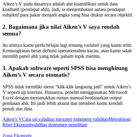
Aiken’s V pada dasarnya adalah alat kuantifikasi untuk data
kualitatif (pendapat ahli). Jadi, ia menjembatani antara pendapat
subjektif para pakar menjadi angka yang bisa diukur secara objektif.
2. Bagaimana jika nilai Aiken’s V saya rendah
semua?
Itu artinya kamu perlu belajar lagi tentang variabel yang kamu teliti.
Kemungkinan besar definisi operasionalmu kacau, atau kamu salah
memilih panel ahli yang tidak paham topik risetmu.
3. Apakah software seperti SPSS bisa menghitung
Aiken’s V secara otomatis?
SPSS tidak memiliki menu “klik-klik langsung jadi” untuk Aiken’s
V seperti uji korelasi. Biasanya, peneliti menggunakan Microsoft
Excel dengan memasukkan rumus manual berdasarkan output
penilaian ahli. Ini jauh lebih akurat dan memberi kamu kendali
penuh atas data.
Tags:
Aiken's V
Cara uji validitas isi
expert judgment validitas
Metodologi
Riset Ekonomi
validitas instrumen penelitian
Zona Ekonomi