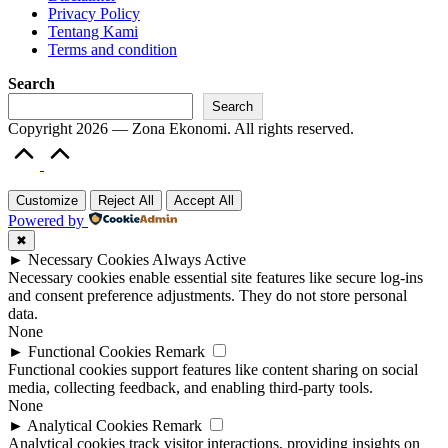
Privacy Policy
Tentang Kami
Terms and condition
Search
Search
Copyright 2026 — Zona Ekonomi. All rights reserved.
Scroll
to
Top
Customize
Reject All
Accept All
Powered by
✖
►
Necessary Cookies
Always Active
Necessary cookies enable essential site features like secure log-ins
and consent preference adjustments. They do not store personal
data.
None
►
Functional Cookies
Remark
Functional cookies support features like content sharing on social
media, collecting feedback, and enabling third-party tools.
None
►
Analytical Cookies
Remark
Analytical cookies track visitor interactions, providing insights on