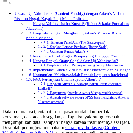
Cara Uji Validitas Isi (Content Validity) dengan Aiken’s V: Biar
Risetmu Nggak Kayak Janji Manis Politikus
Kenapa Validitas Isi Itu Krusial? (Bukan Sekadar Formalitas
Akademis)
Langkah-Langkah Menghitung Aiken’s V Tanpa Bikin
Kepala Meledak
1. Tentukan Panel Ahli (The Gatekeepers)
2. Siapkan Lembar Penilaian (Rating Scale)
3. Gunakan Rumus Aiken’s V
Interpretasi Hasil: Angka Berapa yang Dianggap “Valid”?
Kenapa Banyak Orang Gagal dalam Uji Validitas Isi?
People Also Ask: Pertanyaan yang Sering Menghantui
Implementasi Aiken’s V dalam Riset Ekonomi dan Keuangan
Kesimpulan: Validitas adalah Bentuk Kejujuran Intelektual
FAQ: Pertanyaan Umum Seputar Aiken’s V
1. Apakah Aiken’s V bisa digunakan untuk kuesioner
kualitatif?
2. Bagaimana jika nilai Aiken’s V saya rendah semua?
3. Apakah software seperti SPSS bisa menghitung Aiken’s
V secara otomatis?
Dalam dunia riset, entah itu riset pasar modal atau perilaku
konsumen, data adalah segalanya. Tapi, banyak orang terjebak
mengumpulkan data “sampah” hanya karena instrumennya asal jadi.
Di sinilah pentingnya memahami
Cara uji validitas isi (Content
Validity) dengan Aiken’s V.
agar instrumen penelitianmu punya