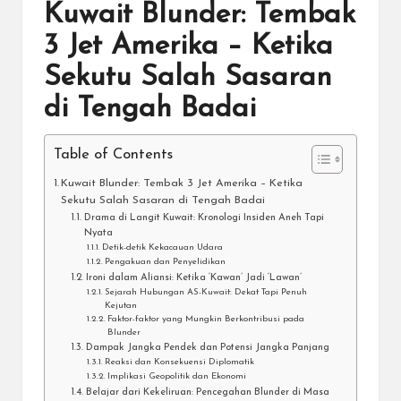
Kuwait Blunder: Tembak
3 Jet Amerika – Ketika
Sekutu Salah Sasaran
di Tengah Badai
Table of Contents
Kuwait Blunder: Tembak 3 Jet Amerika – Ketika
Sekutu Salah Sasaran di Tengah Badai
Drama di Langit Kuwait: Kronologi Insiden Aneh Tapi
Nyata
Detik-detik Kekacauan Udara
Pengakuan dan Penyelidikan
Ironi dalam Aliansi: Ketika ‘Kawan’ Jadi ‘Lawan’
Sejarah Hubungan AS-Kuwait: Dekat Tapi Penuh
Kejutan
Faktor-faktor yang Mungkin Berkontribusi pada
Blunder
Dampak Jangka Pendek dan Potensi Jangka Panjang
Reaksi dan Konsekuensi Diplomatik
Implikasi Geopolitik dan Ekonomi
Belajar dari Kekeliruan: Pencegahan Blunder di Masa