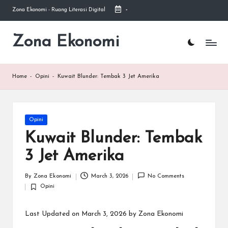
Zona Ekonomi - Ruang Literasi Digital
-
Skip
to
Zona Ekonomi
Ruang
content
Literasi
Ekonomi
Home
-
Opini
-
Kuwait Blunder: Tembak 3 Jet Amerika
Posted
Opini
in
Kuwait Blunder: Tembak
3 Jet Amerika
By
Zona Ekonomi
March 3, 2026
No Comments
Posted
Opini
by
Posted
in
Last Updated on March 3, 2026 by
Zona Ekonomi