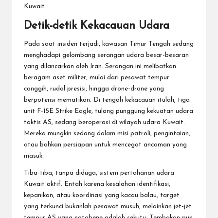
Kuwait.
Detik-detik Kekacauan Udara
Pada saat insiden terjadi, kawasan Timur Tengah sedang
menghadapi gelombang serangan udara besar-besaran
yang dilancarkan oleh Iran. Serangan ini melibatkan
beragam aset militer, mulai dari pesawat tempur
canggih, rudal presisi, hingga drone-drone yang
berpotensi mematikan. Di tengah kekacauan itulah, tiga
unit F-15E Strike Eagle, tulang punggung kekuatan udara
taktis AS, sedang beroperasi di wilayah udara Kuwait.
Mereka mungkin sedang dalam misi patroli, pengintaian,
atau bahkan persiapan untuk mencegat ancaman yang
masuk.
Tiba-tiba, tanpa diduga, sistem pertahanan udara
Kuwait aktif. Entah karena kesalahan identifikasi,
kepanikan, atau koordinasi yang kacau balau, target
yang terkunci bukanlah pesawat musuh, melainkan jet-jet
tempur AS yang notabene adalah sekutu. Tembakan pun