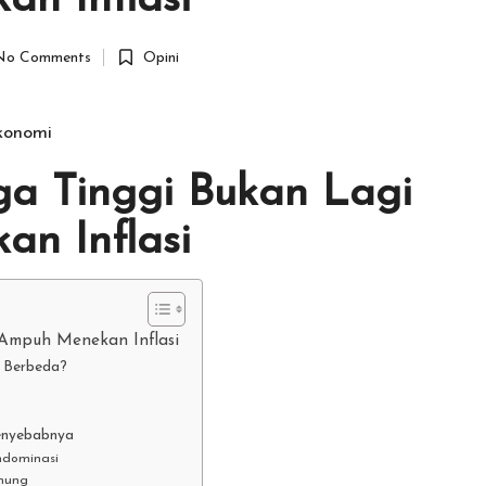
an Inflasi
No Comments
Opini
Posted
in
konomi
a Tinggi Bukan Lagi
an Inflasi
 Ampuh Menekan Inflasi
a Berbeda?
Penyebabnya
endominasi
nung