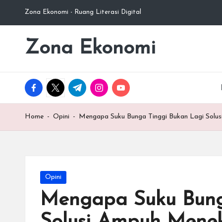
Zona Ekonomi - Ruang Literasi Digital
Skip
to
Zona Ekonomi
Ruang
content
Literasi
Ekonomi
facebook.com
twitter.com
t.me
instagram.com
youtube.com
Home
-
Opini
-
Mengapa Suku Bunga Tinggi Bukan Lagi Solus
Posted
Opini
in
Mengapa Suku Bung