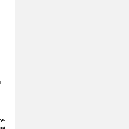
i
n
gi.
asi