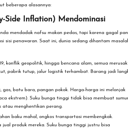
ikut beberapa alasannya:
ly-Side Inflation) Mendominasi
 Anda mendadak nafsu makan pedas, tapi karena gagal pa
i sisi penawaran. Saat ini, dunia sedang dihantam masala
 konflik geopolitik, hingga bencana alam, semua merusak
t, pabrik tutup, jalur logistik terhambat. Barang jadi lang
 gas, batu bara, pangan pokok. Harga-harga ini melonjak
cuaca ekstrem). Suku bunga tinggi tidak bisa membuat sumu
k atau menghentikan perang.
bahan baku mahal, ongkos transportasi membengkak.
ual produk mereka. Suku bunga tinggi justru bisa