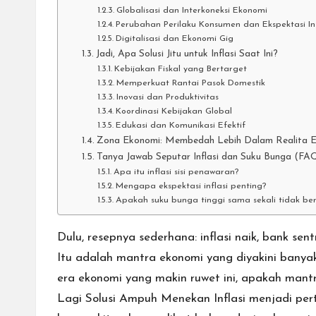
Globalisasi dan Interkoneksi Ekonomi
Perubahan Perilaku Konsumen dan Ekspektasi Inf
Digitalisasi dan Ekonomi Gig
Jadi, Apa Solusi Jitu untuk Inflasi Saat Ini?
Kebijakan Fiskal yang Bertarget
Memperkuat Rantai Pasok Domestik
Inovasi dan Produktivitas
Koordinasi Kebijakan Global
Edukasi dan Komunikasi Efektif
Zona Ekonomi: Membedah Lebih Dalam Realita 
Tanya Jawab Seputar Inflasi dan Suku Bunga (FA
Apa itu inflasi sisi penawaran?
Mengapa ekspektasi inflasi penting?
Apakah suku bunga tinggi sama sekali tidak be
Dulu, resepnya sederhana: inflasi naik, bank se
Itu adalah mantra ekonomi yang diyakini banyak o
era ekonomi yang makin ruwet ini, apakah mant
Lagi Solusi Ampuh Menekan Inflasi
menjadi pert