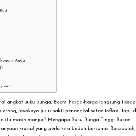
lasi
Ekonomi Anda
Q)
rguna?
ntral angkat suku bunga. Boom, harga-harga langsung tiarap
rang, layaknya jurus sakti penangkal setan inflasi. Tapi, d
ra itu masih manjur?
Mengapa Suku Bunga Tinggi Bukan
anyaan krusial yang perlu kita bedah bersama. Bersiaplah,