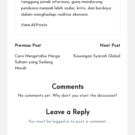
tanggung jawab informasi, guna mendorong
pembaca menjadi lebih sadar, kritis, dan berdaya
dalam menghadapi realitas ekonomi.
View All Posts
Post
Previous Post
Next Post
navigation
Cara Mengetahui Harga
Keuangan Syariah Global
Saham yang Sedang
Murah
Comments
No comments yet. Why don’t you start the discussion?
Leave a Reply
You must be
logged in
to post a comment.