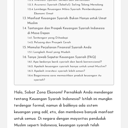
Investasi Syariah: Berkah dan Bertumbuh
Asuransi Syariah (Takaful): Saling Tolong Menolong
Lembaga Keuangan Mikro Syariah: Pemberdayaan
Ekonomi Umat
Manfaat Keuangan Syariah: Bukan Hanya untuk Umat
Muslim
Tantangan dan Prospek Keuangan Syariah Indonesia
di Masa Depan
Tantangan yang Dihadapi
Peluang dan Prospek Cerah
Memulai Perjalanan Finansial Syariah Anda
Langkah Awal yang Mudah
Tanya Jawab Seputar Keuangan Syariah (FAQ)
Apa bedanya bank syariah dan bank konvensional?
Apakah keuangan syariah hanya untuk umat Muslim?
Apakah investasi syariah lebih aman?
Bagaimana cara memastikan produk keuangan itu
syariah?
Halo, Sobat Zona Ekonomi! Pernahkah Anda mendengar
tentang
Keuangan Syariah Indonesia
? Istilah ini mungkin
terdengar formal, namun di baliknya ada sistem
keuangan yang adil, etis, dan membawa banyak manfaat
untuk semua. Di negara dengan mayoritas penduduk
Muslim seperti Indonesia, keuangan syariah telah