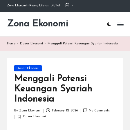
Zona Ekonomi - Ruang Literasi Digital
-
Skip
to
Zona Ekonomi
Ruang
content
Literasi
Ekonomi
Home
-
Dasar Ekonomi
-
Menggali Potensi Keuangan Syariah Indonesia
Posted
Dasar Ekonomi
in
Menggali Potensi
Keuangan Syariah
Indonesia
By
Zona Ekonomi
February 12, 2026
No Comments
Posted
Dasar Ekonomi
by
Posted
in