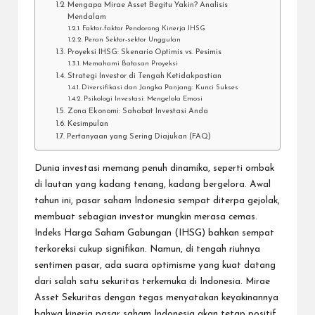
Mengapa Mirae Asset Begitu Yakin? Analisis
Mendalam
Faktor-faktor Pendorong Kinerja IHSG
Peran Sektor-sektor Unggulan
Proyeksi IHSG: Skenario Optimis vs. Pesimis
Memahami Batasan Proyeksi
Strategi Investor di Tengah Ketidakpastian
Diversifikasi dan Jangka Panjang: Kunci Sukses
Psikologi Investasi: Mengelola Emosi
Zona Ekonomi: Sahabat Investasi Anda
Kesimpulan
Pertanyaan yang Sering Diajukan (FAQ)
Dunia investasi memang penuh dinamika, seperti ombak
di lautan yang kadang tenang, kadang bergelora. Awal
tahun ini, pasar saham Indonesia sempat diterpa gejolak,
membuat sebagian investor mungkin merasa cemas.
Indeks Harga Saham Gabungan (IHSG) bahkan sempat
terkoreksi cukup signifikan. Namun, di tengah riuhnya
sentimen pasar, ada suara optimisme yang kuat datang
dari salah satu sekuritas terkemuka di Indonesia. Mirae
Asset Sekuritas dengan tegas menyatakan keyakinannya
bahwa kinerja pasar saham Indonesia akan tetap positif