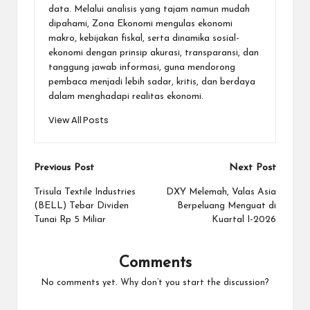
data. Melalui analisis yang tajam namun mudah
dipahami, Zona Ekonomi mengulas ekonomi
makro, kebijakan fiskal, serta dinamika sosial-
ekonomi dengan prinsip akurasi, transparansi, dan
tanggung jawab informasi, guna mendorong
pembaca menjadi lebih sadar, kritis, dan berdaya
dalam menghadapi realitas ekonomi.
View All Posts
Post
Previous Post
Next Post
navigation
Trisula Textile Industries
DXY Melemah, Valas Asia
(BELL) Tebar Dividen
Berpeluang Menguat di
Tunai Rp 5 Miliar
Kuartal I-2026
Comments
No comments yet. Why don’t you start the discussion?