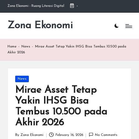
Zona Ekonomi - Ruang Literasi Digital
-
Skip
to
Zona Ekonomi
Ruang
content
Literasi
Ekonomi
Home
-
News
-
Mirae Asset Tetap Yakin IHSG Bisa Tembus 10.500 pada
Akhir 2026
Posted
News
in
Mirae Asset Tetap
Yakin IHSG Bisa
Tembus 10.500 pada
Akhir 2026
By
Zona Ekonomi
February 16, 2026
No Comments
Posted