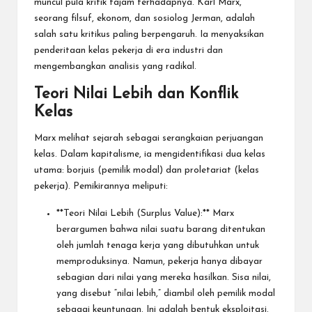
muncul pula kritik tajam terhadapnya. Karl Marx,
seorang filsuf, ekonom, dan sosiolog Jerman, adalah
salah satu kritikus paling berpengaruh. Ia menyaksikan
penderitaan kelas pekerja di era industri dan
mengembangkan analisis yang radikal.
Teori Nilai Lebih dan Konflik
Kelas
Marx melihat sejarah sebagai serangkaian perjuangan
kelas. Dalam kapitalisme, ia mengidentifikasi dua kelas
utama: borjuis (pemilik modal) dan proletariat (kelas
pekerja). Pemikirannya meliputi:
**Teori Nilai Lebih (Surplus Value):** Marx
berargumen bahwa nilai suatu barang ditentukan
oleh jumlah tenaga kerja yang dibutuhkan untuk
memproduksinya. Namun, pekerja hanya dibayar
sebagian dari nilai yang mereka hasilkan. Sisa nilai,
yang disebut “nilai lebih,” diambil oleh pemilik modal
sebagai keuntungan. Ini adalah bentuk eksploitasi.