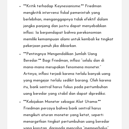
**Kritik terhadap Keynesianisme:** Friedman
mengkritik intervensi fiskal pemerintah yang
berlebihan, menganggapnya tidak efektif dalam
jangka panjang dan justru dapat menyebabkan
inflasi. Ia berpendapat bahwa perekonomian
memiliki kemampuan alami untuk kembali ke tingkat
pekerjaan penuh jika dibiarkan.
**Pentingnya Mengendalikan Jumlah Uang
Beredar:** Bagi Friedman, inflasi “selalu dan di
mana-mana merupakan fenomena moneter.”
Artinya, inflasi terjadi karena terlalu banyak uang
yang mengejar terlalu sedikit barang. Oleh karena
itu, bank sentral harus fokus pada pertumbuhan
uang beredar yang stabil dan dapat diprediksi.
**Kebijakan Moneter sebagai Alat Utama:**
Friedman percaya bahwa bank sentral harus
mengikuti aturan moneter yang ketat, seperti
menargetkan tingkat pertumbuhan uang beredar
yang konstan, daripada mencoba “memperhalus”