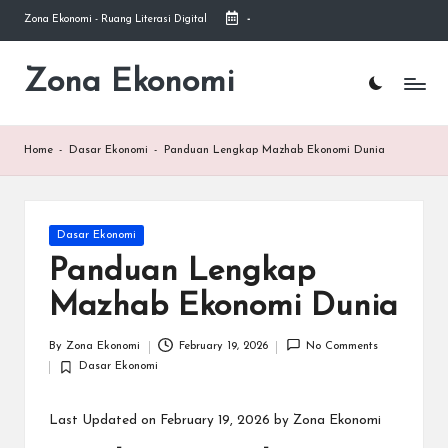
Zona Ekonomi - Ruang Literasi Digital
-
Skip
to
Zona Ekonomi
Ruang
content
Literasi
Ekonomi
Home
-
Dasar Ekonomi
-
Panduan Lengkap Mazhab Ekonomi Dunia
Posted
Dasar Ekonomi
in
Panduan Lengkap
Mazhab Ekonomi Dunia
By
Zona Ekonomi
February 19, 2026
No Comments
Posted
Dasar Ekonomi
by
Posted
in
Last Updated on February 19, 2026 by
Zona Ekonomi