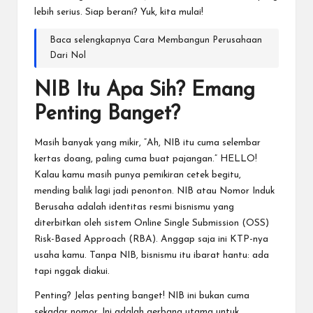
lebih serius. Siap berani? Yuk, kita mulai!
Baca selengkapnya
Cara Membangun Perusahaan
Dari Nol
NIB Itu Apa Sih? Emang
Penting Banget?
Masih banyak yang mikir, “Ah, NIB itu cuma selembar
kertas doang, paling cuma buat pajangan.” HELLO!
Kalau kamu masih punya pemikiran cetek begitu,
mending balik lagi jadi penonton. NIB atau Nomor Induk
Berusaha adalah identitas resmi bisnismu yang
diterbitkan oleh sistem Online Single Submission (OSS)
Risk-Based Approach (RBA). Anggap saja ini KTP-nya
usaha kamu. Tanpa NIB, bisnismu itu ibarat hantu: ada
tapi nggak diakui.
Penting? Jelas penting banget! NIB ini bukan cuma
sekadar nomor. Ini adalah gerbang utama untuk