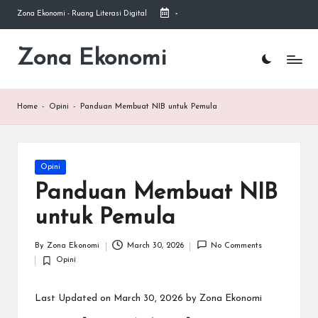
Zona Ekonomi - Ruang Literasi Digital
-
Skip
to
Zona Ekonomi
Ruang
content
Literasi
Ekonomi
Home
-
Opini
-
Panduan Membuat NIB untuk Pemula
Posted
Opini
in
Panduan Membuat NIB
untuk Pemula
By
Zona Ekonomi
March 30, 2026
No Comments
Posted
Opini
by
Posted
in
Last Updated on March 30, 2026 by
Zona Ekonomi