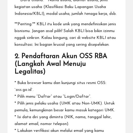
* **Data Usaha:** Nama usaha, alamat usaha, jenis
kegiatan usaha (Klasifikasi Baku Lapangan Usaha
Indonesia/KBLI), modal usaha, jumlah tenaga kerja, dsb.
**Penting:** KBLI itu kode unik yang mendefinisikan jenis
bisnismu. Jangan asal pilih! Salah KBLI bisa bikin izinmu
nggak sinkron. Kalau bingung, cari di website KBLI atau
konsultasi. Ini bagian krusial yang sering disepelekan.
2. Pendaftaran Akun OSS RBA
(Langkah Awal Menuju
Legalitas)
* Buka browser kamu dan kunjungi situs resmi OSS:
`oss.go.id`.
* Pilih menu “Daftar” atau “Login/Daftar”.
* Pilih jenis pelaku usaha (UMK atau Non-UMK). Untuk
pemula, kemungkinan besar kamu masuk kategori UMK.
* Isi data diri yang diminta (NIK, nama, tanggal lahir,
alamat email, nomor telepon).
* Lakukan verifikasi akun melalui email yang kamu