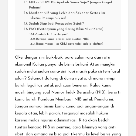
NIB vs. SIUP/TDP: Apakah Sama Saja? Jangan Gagal
Paham!
Manfaat NIB yang Lebih dari Sekadar Kertas: Ini
Tiketmu Menuju Sukses!
Sudah Siap Jadi Pengusaha Sejati?
FAQ (Pertanyaan yang Sering Bikin Mikir Keras)
Apakah NIB berbayar?
Berapa lama proses pembuatan NIB?
Bagaimana jika KBLI saya tidak ada di daftar?
Oke, dengar sini baik-baik, para calon raja dan ratu
ekonomi! Kalian punya ide bisnis brilian? Atau mungkin
sudah mulai jualan sana-sini tapi masih pake sistem “asal
jalan”? Selamat datang di dunia nyata, di mana mimpi
butuh legalitas untuk jadi cuan beneran. Kalau kamu
masih bingung soal Nomor Induk Berusaha (NIB), berarti
kamu butuh
Panduan Membuat NIB untuk Pemula
ini.
Jangan sampai bisnis kamu cuma jadi angan-angan di
kepala atau, lebih parah, terganjal masalah hukum
karena malas ngurus administrasi. Kita akan bedah
tuntas kenapa NIB ini penting, cara bikinnya yang anti
ribet, dan gimana ini bisa jadi tiketmu ke level bisnis yang