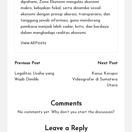
dipahami, Zona Ekonomi mengulas ekonomi
makro, kebijakan fiskal, serta dinamika sosial-
ekonomi dengan prinsip akurasi, transparansi, dan
tanggung jawab informasi, guna mendorong
pembaca menjadi lebih sadar, kritis, dan berdaya
dalam menghadapi realitas ekonomi.
View All Posts
Post
Previous Post
Next Post
navigation
Legalitas Usaha yang
Kasus Korupsi
Wajib Dimiliki
Videografer di Sumatera
Utara
Comments
No comments yet. Why don’t you start the discussion?
Leave a Reply