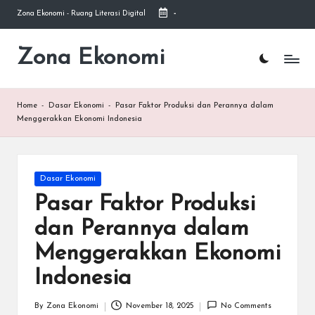
Zona Ekonomi - Ruang Literasi Digital
-
Skip
to
Zona Ekonomi
Ruang
content
Literasi
Ekonomi
Home
-
Dasar Ekonomi
-
Pasar Faktor Produksi dan Perannya dalam
Menggerakkan Ekonomi Indonesia
Posted
Dasar Ekonomi
in
Pasar Faktor Produksi
dan Perannya dalam
Menggerakkan Ekonomi
Indonesia
By
Zona Ekonomi
November 18, 2025
No Comments
Posted