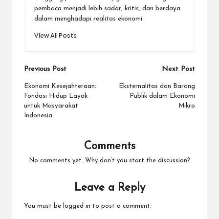
pembaca menjadi lebih sadar, kritis, dan berdaya
dalam menghadapi realitas ekonomi.
View All Posts
Post
Previous Post
Next Post
navigation
Ekonomi Kesejahteraan:
Eksternalitas dan Barang
Fondasi Hidup Layak
Publik dalam Ekonomi
untuk Masyarakat
Mikro
Indonesia
Comments
No comments yet. Why don’t you start the discussion?
Leave a Reply
You must be
logged in
to post a comment.