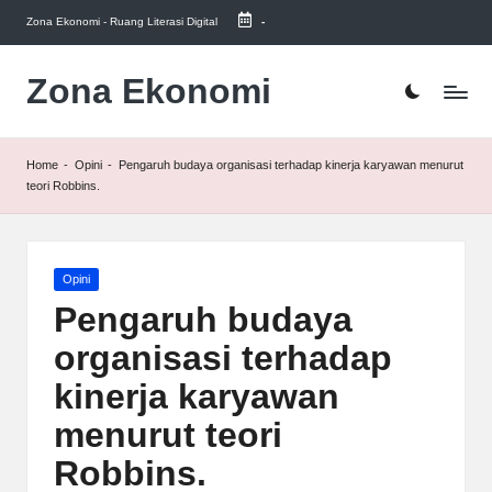
Zona Ekonomi - Ruang Literasi Digital
-
Skip
to
Zona Ekonomi
Ruang
content
Literasi
Ekonomi
Home
-
Opini
-
Pengaruh budaya organisasi terhadap kinerja karyawan menurut
teori Robbins.
Posted
Opini
in
Pengaruh budaya
organisasi terhadap
kinerja karyawan
menurut teori
Robbins.