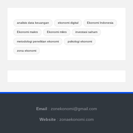
analisis data keuangan
ekonomi digital
Ekonomi Indonesia
Ekonomi makro
Ekonomi mikro
investasi saham
metodologi penelitian ekonomi
psikologi ekonomi
zona ekonomi
Email
: zonekonomi@gmail.com
Website
: zonaekonomi.com