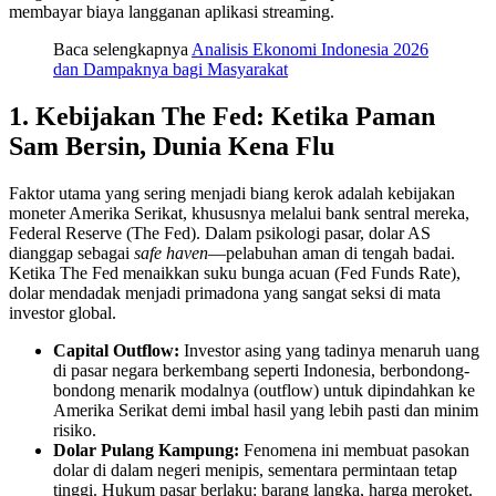
membayar biaya langganan aplikasi streaming.
Baca selengkapnya
Analisis Ekonomi Indonesia 2026
dan Dampaknya bagi Masyarakat
1. Kebijakan The Fed: Ketika Paman
Sam Bersin, Dunia Kena Flu
Faktor utama yang sering menjadi biang kerok adalah kebijakan
moneter Amerika Serikat, khususnya melalui bank sentral mereka,
Federal Reserve (The Fed). Dalam psikologi pasar, dolar AS
dianggap sebagai
safe haven
—pelabuhan aman di tengah badai.
Ketika The Fed menaikkan suku bunga acuan (Fed Funds Rate),
dolar mendadak menjadi primadona yang sangat seksi di mata
investor global.
Capital Outflow:
Investor asing yang tadinya menaruh uang
di pasar negara berkembang seperti Indonesia, berbondong-
bondong menarik modalnya (outflow) untuk dipindahkan ke
Amerika Serikat demi imbal hasil yang lebih pasti dan minim
risiko.
Dolar Pulang Kampung:
Fenomena ini membuat pasokan
dolar di dalam negeri menipis, sementara permintaan tetap
tinggi. Hukum pasar berlaku: barang langka, harga meroket.