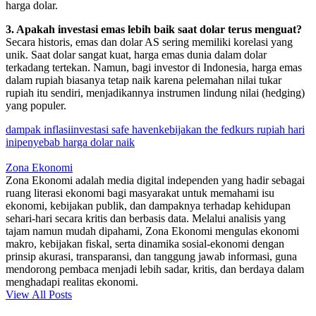
harga dolar.
3. Apakah investasi emas lebih baik saat dolar terus menguat?
Secara historis, emas dan dolar AS sering memiliki korelasi yang
unik. Saat dolar sangat kuat, harga emas dunia dalam dolar
terkadang tertekan. Namun, bagi investor di Indonesia, harga emas
dalam rupiah biasanya tetap naik karena pelemahan nilai tukar
rupiah itu sendiri, menjadikannya instrumen lindung nilai (hedging)
yang populer.
Tags:
dampak inflasi
investasi safe haven
kebijakan the fed
kurs rupiah hari
ini
penyebab harga dolar naik
Zona Ekonomi
Zona Ekonomi adalah media digital independen yang hadir sebagai
ruang literasi ekonomi bagi masyarakat untuk memahami isu
ekonomi, kebijakan publik, dan dampaknya terhadap kehidupan
sehari-hari secara kritis dan berbasis data. Melalui analisis yang
tajam namun mudah dipahami, Zona Ekonomi mengulas ekonomi
makro, kebijakan fiskal, serta dinamika sosial-ekonomi dengan
prinsip akurasi, transparansi, dan tanggung jawab informasi, guna
mendorong pembaca menjadi lebih sadar, kritis, dan berdaya dalam
menghadapi realitas ekonomi.
View All Posts