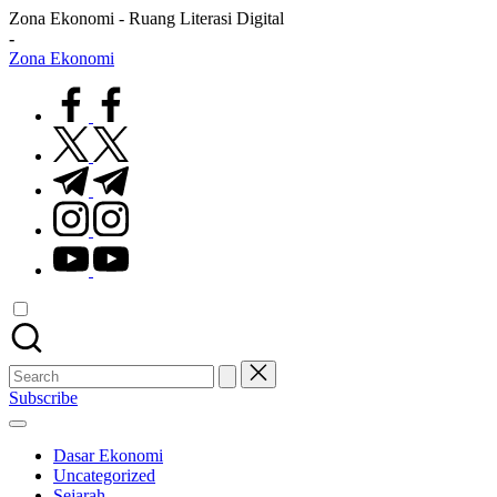
Skip
Zona Ekonomi - Ruang Literasi Digital
to
-
content
Zona Ekonomi
Ruang
facebook.com
Literasi
Ekonomi
twitter.com
t.me
instagram.com
youtube.com
Search
for:
Subscribe
Dasar Ekonomi
Uncategorized
Sejarah