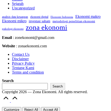
Sejarah
Uncategorized
Ekonomi makro
analisis data keuangan
ekonomi digital
Ekonomi Indonesia
Ekonomi mikro
investasi saham
metodologi penelitian ekonomi
zona ekonomi
psikologi ekonomi
Email
: zonekonomi@gmail.com
Website
: zonaekonomi.com
Contact Us
Disclaimer
Privacy Policy
Tentang Kami
Terms and condition
Search
Search
Copyright 2026 — Zona Ekonomi. All rights reserved.
Scroll
to
Top
Customize
Reject All
Accept All