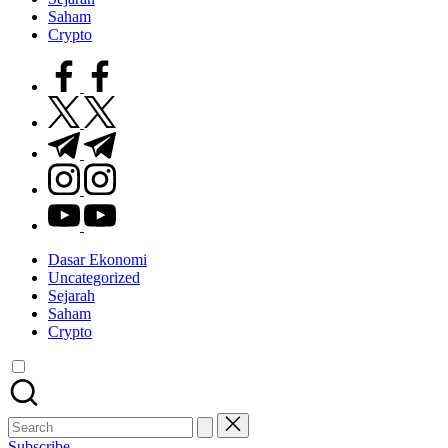
Saham
Crypto
facebook.com
twitter.com
t.me
instagram.com
youtube.com
Dasar Ekonomi
Uncategorized
Sejarah
Saham
Crypto
Search
for:
Subscribe