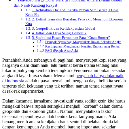
dan Nasib Kantong Rakyat
1. Kebijakan The Fed: Ketika Paman Sam Bersin, Dunia
Kena Flu
2. Defisit Transaksi Berjalan: Penyakit Menahun Ekonomi
Kita
3. Geopolitik dan Ketidakpastian Global
4. Inflasi dan Daya Saing Domestik
5. Spekulasi Pasar: Permainan Para “Cuan Hunter”
Dampak Nyata bagi Masyarakat: Bukan Sekadar Angka
Kesimpulan: Menghadapi Realitas Rupiah yang Rentan
FAQ (People Also Ask)
Pernahkah Anda terbangun di pagi hari, menyeruput kopi saset yang
harganya diam-diam naik, lalu melihat berita utama tentang nilai
tukar rupiah yang kembali tersungkur? Fenomena ini bukan sekadar
angka di layar bursa saham. Memahami
penyebab harga dolar naik
di indonesia
adalah upaya memahami mengapa daya beli kita seolah
tergerus oleh kekuatan yang tak terlihat, namun terasa sangat nyata
di rak-rak supermarket.
Dalam kacamata jurnalisme investigatif yang sedikit getir, kita harus
mengakui bahwa rupiah seringkali menjadi “korban” dalam drama
geopolitik dan ekonomi global. Namun, menyalahkan faktor
eksternal sepenuhnya adalah bentuk kenaifan yang manis. Ada
benang merah antara kebijakan bank sentral di belahan dunia lain
dengan kemampuan Anda membeli barang impor atau sekadar