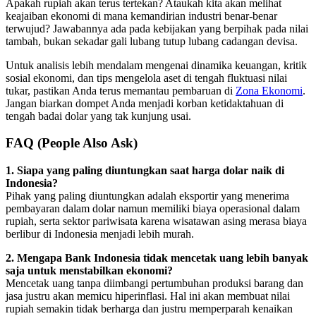
Apakah rupiah akan terus tertekan? Ataukah kita akan melihat
keajaiban ekonomi di mana kemandirian industri benar-benar
terwujud? Jawabannya ada pada kebijakan yang berpihak pada nilai
tambah, bukan sekadar gali lubang tutup lubang cadangan devisa.
Untuk analisis lebih mendalam mengenai dinamika keuangan, kritik
sosial ekonomi, dan tips mengelola aset di tengah fluktuasi nilai
tukar, pastikan Anda terus memantau pembaruan di
Zona Ekonomi
.
Jangan biarkan dompet Anda menjadi korban ketidaktahuan di
tengah badai dolar yang tak kunjung usai.
FAQ (People Also Ask)
1. Siapa yang paling diuntungkan saat harga dolar naik di
Indonesia?
Pihak yang paling diuntungkan adalah eksportir yang menerima
pembayaran dalam dolar namun memiliki biaya operasional dalam
rupiah, serta sektor pariwisata karena wisatawan asing merasa biaya
berlibur di Indonesia menjadi lebih murah.
2. Mengapa Bank Indonesia tidak mencetak uang lebih banyak
saja untuk menstabilkan ekonomi?
Mencetak uang tanpa diimbangi pertumbuhan produksi barang dan
jasa justru akan memicu hiperinflasi. Hal ini akan membuat nilai
rupiah semakin tidak berharga dan justru memperparah kenaikan