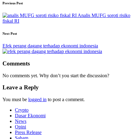
Post
Previous Post
navigation
Analis MUFG soroti risiko
fiskal RI
Next Post
Efek perang dagang terhadap ekonomi indonesia
Comments
No comments yet. Why don’t you start the discussion?
Leave a Reply
You must be
logged in
to post a comment.
Crypto
Dasar Ekonomi
News
Opini
Press Release
Saham