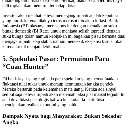
dibandingkan inflasi di Amerika Serikat, maka secara teoritis daya
beli rupiah akan menurun terhadap dolar.
Investor akan melihat bahwa memegang rupiah adalah keputusan
yang buruk karena nilainya terus merosot dimakan inflasi. Bank
Indonesia (BI) biasanya merespons ini dengan menaikkan suku
bunga domestik (BI Rate) untuk menjaga selisih (spread) dengan
suku bunga dolar, namun kebijakan ini bagaikan pisau bermata dua:
menjaga rupiah tetap stabil, namun mencekik ekspansi bisnis lokal
karena kredit menjadi lebih mahal.
5. Spekulasi Pasar: Permainan Para
“Cuan Hunter”
Di balik layar yang rapi, ada para spekulan yang memanfaatkan
fluktuasi nilai tukar untuk meraup keuntungan jangka pendek.
Mereka bertaruh pada kelemahan mata uang. Ketika ada sinyal
sedikit saja bahwa rupiah akan melemah, aksi jual massal terjadi. Ini
adalah validasi psikologis bahwa ketakutan kolektif bisa
menciptakan realitas ekonomi yang pahit.
Dampak Nyata bagi Masyarakat: Bukan Sekadar
Angka