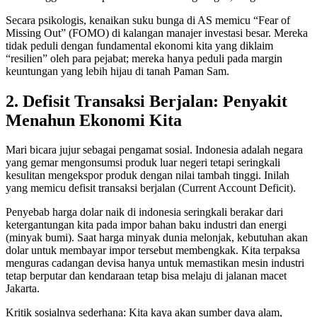
Secara psikologis, kenaikan suku bunga di AS memicu “Fear of
Missing Out” (FOMO) di kalangan manajer investasi besar. Mereka
tidak peduli dengan fundamental ekonomi kita yang diklaim
“resilien” oleh para pejabat; mereka hanya peduli pada margin
keuntungan yang lebih hijau di tanah Paman Sam.
2. Defisit Transaksi Berjalan: Penyakit
Menahun Ekonomi Kita
Mari bicara jujur sebagai pengamat sosial. Indonesia adalah negara
yang gemar mengonsumsi produk luar negeri tetapi seringkali
kesulitan mengekspor produk dengan nilai tambah tinggi. Inilah
yang memicu defisit transaksi berjalan (Current Account Deficit).
Penyebab harga dolar naik di indonesia seringkali berakar dari
ketergantungan kita pada impor bahan baku industri dan energi
(minyak bumi). Saat harga minyak dunia melonjak, kebutuhan akan
dolar untuk membayar impor tersebut membengkak. Kita terpaksa
menguras cadangan devisa hanya untuk memastikan mesin industri
tetap berputar dan kendaraan tetap bisa melaju di jalanan macet
Jakarta.
Kritik sosialnya sederhana: Kita kaya akan sumber daya alam,