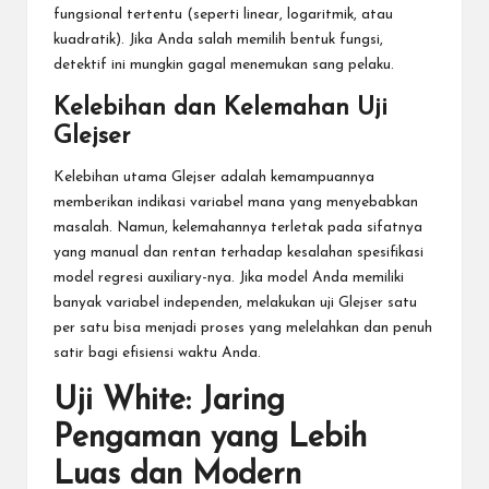
fungsional tertentu (seperti linear, logaritmik, atau
kuadratik). Jika Anda salah memilih bentuk fungsi,
detektif ini mungkin gagal menemukan sang pelaku.
Kelebihan dan Kelemahan Uji
Glejser
Kelebihan utama Glejser adalah kemampuannya
memberikan indikasi variabel mana yang menyebabkan
masalah. Namun, kelemahannya terletak pada sifatnya
yang manual dan rentan terhadap kesalahan spesifikasi
model regresi auxiliary-nya. Jika model Anda memiliki
banyak variabel independen, melakukan uji Glejser satu
per satu bisa menjadi proses yang melelahkan dan penuh
satir bagi efisiensi waktu Anda.
Uji White: Jaring
Pengaman yang Lebih
Luas dan Modern