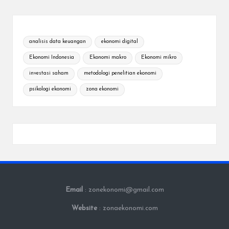
analisis data keuangan
ekonomi digital
Ekonomi Indonesia
Ekonomi makro
Ekonomi mikro
investasi saham
metodologi penelitian ekonomi
psikologi ekonomi
zona ekonomi
Email
: zonekonomi@gmail.com
Website
: zonaekonomi.com