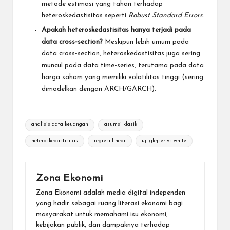
metode estimasi yang tahan terhadap
heteroskedastisitas seperti
Robust Standard Errors
.
Apakah heteroskedastisitas hanya terjadi pada
data cross-section?
Meskipun lebih umum pada
data cross-section, heteroskedastisitas juga sering
muncul pada data time-series, terutama pada data
harga saham yang memiliki volatilitas tinggi (sering
dimodelkan dengan ARCH/GARCH).
Tags:
analisis data keuangan
asumsi klasik
heteroskedastisitas
regresi linear
uji glejser vs white
Zona Ekonomi
Zona Ekonomi adalah media digital independen
yang hadir sebagai ruang literasi ekonomi bagi
masyarakat untuk memahami isu ekonomi,
kebijakan publik, dan dampaknya terhadap