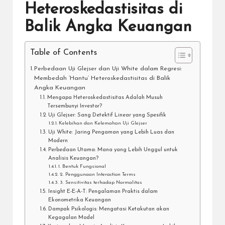
Heteroskedastisitas di
Balik Angka Keuangan
Table of Contents
Perbedaan Uji Glejser dan Uji White dalam Regresi:
Membedah ‘Hantu’ Heteroskedastisitas di Balik
Angka Keuangan
Mengapa Heteroskedastisitas Adalah Musuh
Tersembunyi Investor?
Uji Glejser: Sang Detektif Linear yang Spesifik
Kelebihan dan Kelemahan Uji Glejser
Uji White: Jaring Pengaman yang Lebih Luas dan
Modern
Perbedaan Utama: Mana yang Lebih Unggul untuk
Analisis Keuangan?
1. Bentuk Fungsional
2. Penggunaan Interaction Terms
3. Sensitivitas terhadap Normalitas
Insight E-E-A-T: Pengalaman Praktis dalam
Ekonometrika Keuangan
Dampak Psikologis: Mengatasi Ketakutan akan
Kegagalan Model