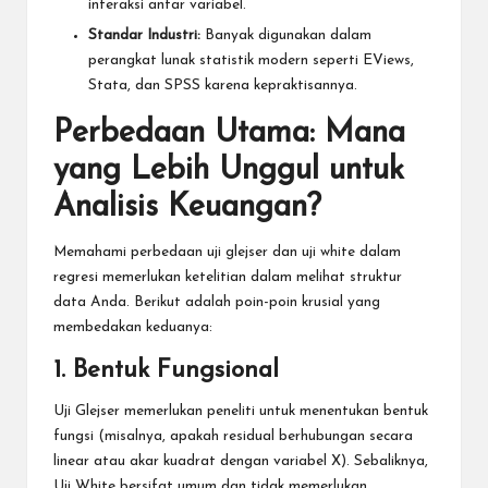
interaksi antar variabel.
Standar Industri:
Banyak digunakan dalam
perangkat lunak statistik modern seperti EViews,
Stata, dan SPSS karena kepraktisannya.
Perbedaan Utama: Mana
yang Lebih Unggul untuk
Analisis Keuangan?
Memahami perbedaan uji glejser dan uji white dalam
regresi memerlukan ketelitian dalam melihat struktur
data Anda. Berikut adalah poin-poin krusial yang
membedakan keduanya:
1. Bentuk Fungsional
Uji Glejser memerlukan peneliti untuk menentukan bentuk
fungsi (misalnya, apakah residual berhubungan secara
linear atau akar kuadrat dengan variabel X). Sebaliknya,
Uji White bersifat umum dan tidak memerlukan