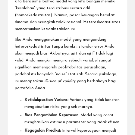
kita berasumsi bahwa model yang kita bangun memiliki
“kesalahan” yang terdistribusi secara adil
(homoskedastisitas). Namun, pasar keuangan bersifat
dinamis dan seringkali tidak rasional. Heteroskedastisitas
mencerminkan ketidakstabilan ini.
Jika Anda menggunakan model yang mengandung
heteroskedastisitas tanpa koreksi, standar error Anda
akan menjadi bias. Akibatnya, uji t dan uji F tidak lagi
valid. Anda mungkin mengira sebuah variabel sangat
signifikan memengaruhi profitabilitas perusahaan,
padahal itu hanyalah “noise” statistik. Secara psikologis,
ini menciptakan
illusion of validity
yang berbahaya bagi
portofolio Anda.
Ketidakpastian Varians:
Varians yang tidak konstan
mengaburkan risiko yang sebenarnya.
Bias Pengambilan Keputusan:
Model yang cacat
menghasilkan estimasi parameter yang tidak efisien.
Kegagalan Prediksi:
Interval kepercayaan menjadi