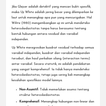
Jika Glejser adalah detektif yang mencari bukti spesifik,
maka Uji White adalah jaring besar yang dilemparkan ke
laut untuk menangkap apa pun yang mencurigakan. Hal
Wihte (1980) mengembangkan uji ini untuk mendeteksi
heteroskedastisitas tanpa harus berasumsi tentang
bentuk hubungan antara residual dan variabel
independen.
Uji White meregresikan kuadrat residual terhadap semua
variabel independen, kuadrat dari variabel independen
tersebut, dan hasil perkalian silang (interaction terms)
antar variabel. Secara statistik, ini adalah pendekatan
yang sangat komprehensif. Ia tidak hanya mendeteksi
heteroskedastisitas, tetapi juga sering kali menangkap
kesalahan spesifikasi model lainnya.
Non-Asumtif:
Tidak memerlukan asumsi tentang
struktur heteroskedastisitas.
Komprehensif:
Menangkap hubungan non-linear dan