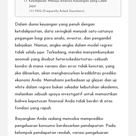
Kesimpulan: Menuju Analisis Keuangan yang Lebih
Jujur
FAQ (Frequently Asked Questions)
Dalam dunia keuangan yang penuh dengan
ketidakpastian, data seringkali menjadi satu-satunya
pegangan bagi para analis, investor, dan pengambil
kebijakan. Namun, angka-angka dalam model regresi
tidak selalu jujur. Terkadang, mereka menyembunyikan
anomali yang disebut heteroskedastisitas—sebuah
kondisi di mana varians dari error tidak konstan, yang
jika dibiarkan, akan menghancurkan kredibilitas prediksi
ekonomi Anda. Memahami
perbedaan uji glejser dan uji
white dalam regresi
bukan sekadar kebutuhan akademis,
melainkan sebuah upaya investigatif untuk memastikan
bahwa keputusan finansial Anda tidak berdiri di atas
fondasi yang rapuh.
Bayangkan Anda sedang mencoba memprediksi
pengeluaran konsumsi berdasarkan pendapatan. Pada
kelompok pendapatan rendah, variasi pengeluaran