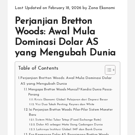
in
Last Updated on February 18, 2026 by
Zona Ekonomi
Perjanjian Bretton
Woods: Awal Mula
Dominasi Dolar AS
yang Mengubah Dunia
Table of Contents
Perjanjian Bretton Woods: Awal Mula Dominasi Dolar
AS yang Mengubah Dunia
Mengapa Bretton Woods Muncul? Kondisi Dunia Pasca-
Perang
Krisis Ekonomi Global: Pelajaran dari Depresi Besar
Visi Dua Tokoh Penting: Keynes dan White
Isi Perjanjian Bretton Woods: Pilar-Pilar Sistem Moneter
Baru
Sistem Nilai Tukar Tetap (Fixed Exchange Rate)
Dolar AS sebagai Mata Uang Cadangan Dunia
Lahirnya Institusi Global: IMF dan Bank Dunia
Era Keemasan Dolar AS: Bagaimana Bretton Woods