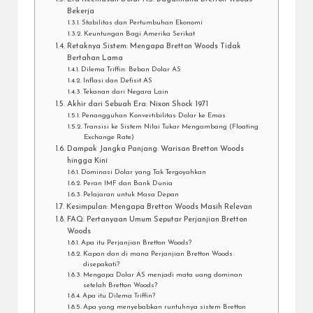
Bekerja
Stabilitas dan Pertumbuhan Ekonomi
Keuntungan Bagi Amerika Serikat
Retaknya Sistem: Mengapa Bretton Woods Tidak
Bertahan Lama
Dilema Triffin: Beban Dolar AS
Inflasi dan Defisit AS
Tekanan dari Negara Lain
Akhir dari Sebuah Era: Nixon Shock 1971
Penangguhan Konvertibilitas Dolar ke Emas
Transisi ke Sistem Nilai Tukar Mengambang (Floating
Exchange Rate)
Dampak Jangka Panjang: Warisan Bretton Woods
hingga Kini
Dominasi Dolar yang Tak Tergoyahkan
Peran IMF dan Bank Dunia
Pelajaran untuk Masa Depan
Kesimpulan: Mengapa Bretton Woods Masih Relevan
FAQ: Pertanyaan Umum Seputar Perjanjian Bretton
Woods
Apa itu Perjanjian Bretton Woods?
Kapan dan di mana Perjanjian Bretton Woods
disepakati?
Mengapa Dolar AS menjadi mata uang dominan
setelah Bretton Woods?
Apa itu Dilema Triffin?
Apa yang menyebabkan runtuhnya sistem Bretton