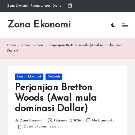
Zona Ekonomi - Ruang Literasi Digital
-
Skip
to
Zona Ekonomi
Ruang
content
Literasi
Ekonomi
Home
-
Dasar Ekonomi
-
Perjanjian Bretton Woods (Awal mula dominasi
Dollar)
Posted
Dasar Ekonomi
Sejarah
in
Perjanjian Bretton
Woods (Awal mula
dominasi Dollar)
By
Zona Ekonomi
February 18, 2026
No Comments
Posted
Dasar Ekonomi
,
Sejarah
by
Posted