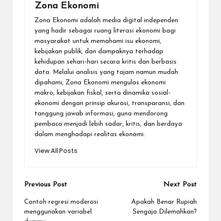
Zona Ekonomi
Zona Ekonomi adalah media digital independen
yang hadir sebagai ruang literasi ekonomi bagi
masyarakat untuk memahami isu ekonomi,
kebijakan publik, dan dampaknya terhadap
kehidupan sehari-hari secara kritis dan berbasis
data. Melalui analisis yang tajam namun mudah
dipahami, Zona Ekonomi mengulas ekonomi
makro, kebijakan fiskal, serta dinamika sosial-
ekonomi dengan prinsip akurasi, transparansi, dan
tanggung jawab informasi, guna mendorong
pembaca menjadi lebih sadar, kritis, dan berdaya
dalam menghadapi realitas ekonomi.
View All Posts
Post
Previous Post
Next Post
navigation
Contoh regresi moderasi
Apakah Benar Rupiah
menggunakan variabel
Sengaja Dilemahkan?