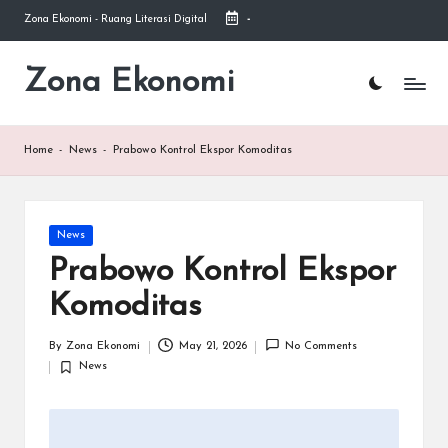
Zona Ekonomi - Ruang Literasi Digital
-
Skip
to
Zona Ekonomi
Ruang
content
Literasi
Ekonomi
Home
-
News
-
Prabowo Kontrol Ekspor Komoditas
Posted
News
in
Prabowo Kontrol Ekspor
Komoditas
By
Zona Ekonomi
May 21, 2026
No Comments
Posted
News
by
Posted
in