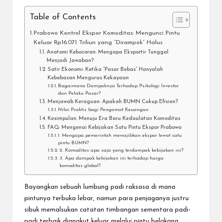
Table of Contents
Prabowo Kontrol Ekspor Komoditas: Mengunci Pintu
Keluar Rp16.071 Triliun yang “Dirampok” Halus
Anatomi Kebocoran: Mengapa Eksportir Tunggal
Menjadi Jawaban?
Satir Ekonomi: Ketika “Pasar Bebas” Hanyalah
Kebebasan Menguras Kekayaan
Bagaimana Dampaknya Terhadap Psikologi Investor
dan Pelaku Pasar?
Menjawab Keraguan: Apakah BUMN Cukup Efisien?
Nilai Praktis bagi Pengamat Keuangan
Kesimpulan: Menuju Era Baru Kedaulatan Komoditas
FAQ: Mengenai Kebijakan Satu Pintu Ekspor Prabowo
1. Mengapa pemerintah mewajibkan ekspor lewat satu
pintu BUMN?
2. Komoditas apa saja yang terdampak kebijakan ini?
3. Apa dampak kebijakan ini terhadap harga
komoditas global?
Bayangkan sebuah lumbung padi raksasa di mana
pintunya terbuka lebar, namun para penjaganya justru
sibuk memalsukan catatan timbangan sementara padi-
padi terbaik diangkut keluar melalui pintu belakang.