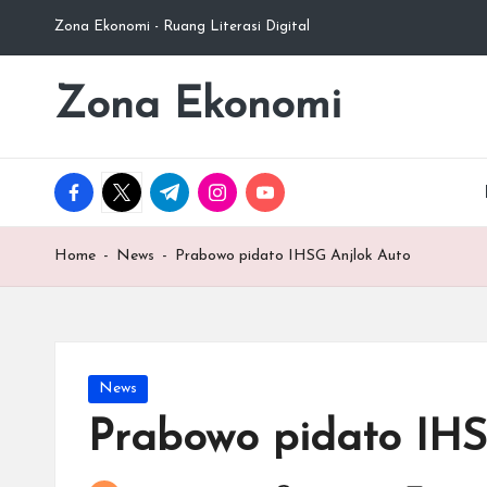
Zona Ekonomi - Ruang Literasi Digital
Skip
to
Zona Ekonomi
Ruang
content
Literasi
Ekonomi
facebook.com
twitter.com
t.me
instagram.com
youtube.com
Home
-
News
-
Prabowo pidato IHSG Anjlok Auto
Posted
News
in
Prabowo pidato IHS