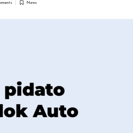
ments
News
Posted
in