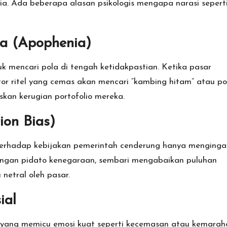
sia. Ada beberapa alasan psikologis mengapa narasi sepert
a (Apophenia)
k mencari pola di tengah ketidakpastian. Ketika pasar
estor ritel yang cemas akan mencari “kambing hitam” atau po
kan kerugian portofolio mereka.
ion Bias)
u terhadap kebijakan pemerintah cenderung hanya menginga
ngan pidato kenegaraan, sembari mengabaikan puluhan
 netral oleh pasar.
ial
n yang memicu emosi kuat seperti kecemasan atau kemarah