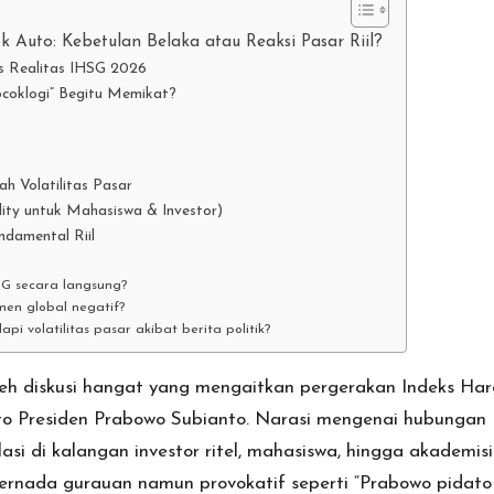
Auto: Kebetulan Belaka atau Reaksi Pasar Riil?
vs Realitas IHSG 2026
ocoklogi” Begitu Memikat?
h Volatilitas Pasar
ility untuk Mahasiswa & Investor)
damental Riil
G secara langsung?
en global negatif?
volatilitas pasar akibat berita politik?
oleh diskusi hangat yang mengaitkan pergerakan Indeks Ha
 Presiden Prabowo Subianto. Narasi mengenai hubungan
si di kalangan investor ritel, mahasiswa, hingga akademisi
rnada gurauan namun provokatif seperti “Prabowo pidato