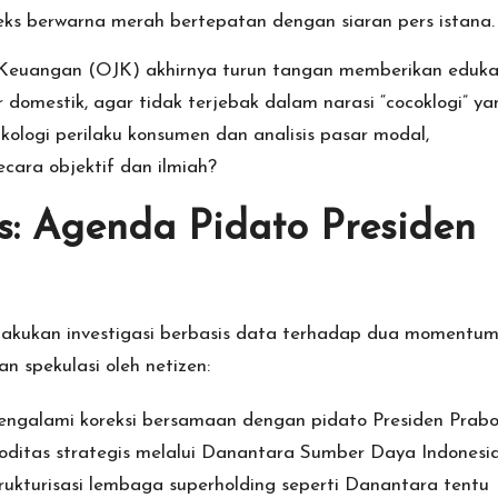
deks berwarna merah bertepatan dengan siaran pers istana.
a Keuangan (OJK) akhirnya turun tangan memberikan edukas
domestik, agar tidak terjebak dalam narasi “cocoklogi” ya
ikologi perilaku konsumen dan analisis pasar modal,
cara objektif dan ilmiah?
s: Agenda Pidato Presiden
melakukan investigasi berbasis data terhadap dua momentu
n spekulasi oleh netizen:
ngalami koreksi bersamaan dengan pidato Presiden Prab
itas strategis melalui Danantara Sumber Daya Indonesia
rukturisasi lembaga superholding seperti Danantara tentu