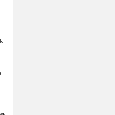
i
la
t
an.