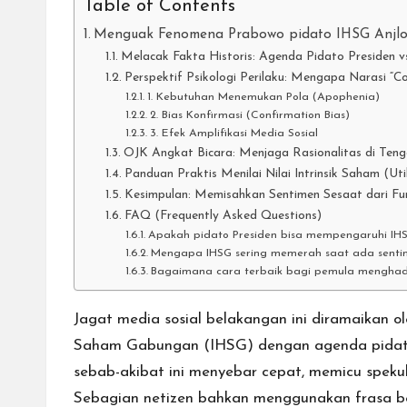
Table of Contents
Menguak Fenomena Prabowo pidato IHSG Anjlok 
Melacak Fakta Historis: Agenda Pidato Presiden 
Perspektif Psikologi Perilaku: Mengapa Narasi “C
1. Kebutuhan Menemukan Pola (Apophenia)
2. Bias Konfirmasi (Confirmation Bias)
3. Efek Amplifikasi Media Sosial
OJK Angkat Bicara: Menjaga Rasionalitas di Tenga
Panduan Praktis Menilai Nilai Intrinsik Saham (Ut
Kesimpulan: Memisahkan Sentimen Sesaat dari Fun
FAQ (Frequently Asked Questions)
Apakah pidato Presiden bisa mempengaruhi IHS
Mengapa IHSG sering memerah saat ada sentim
Bagaimana cara terbaik bagi pemula menghadapi 
Jagat media sosial belakangan ini diramaikan 
Saham Gabungan (IHSG) dengan agenda pidato
sebab-akibat ini menyebar cepat, memicu spekula
Sebagian netizen bahkan menggunakan frasa be