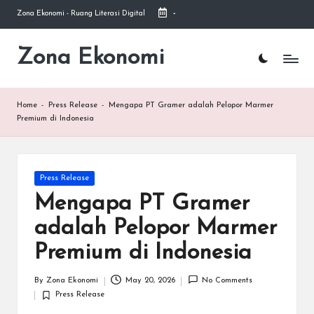
Zona Ekonomi - Ruang Literasi Digital
-
Skip
to
Zona Ekonomi
Ruang
content
Literasi
Ekonomi
Home
-
Press Release
-
Mengapa PT Gramer adalah Pelopor Marmer
Premium di Indonesia
Posted
Press Release
in
Mengapa PT Gramer
adalah Pelopor Marmer
Premium di Indonesia
By
Zona Ekonomi
May 20, 2026
No Comments
Posted
Press Release
by
Posted