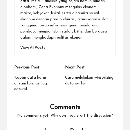
data. Melalui analisis yang tajam namun mudah
dipahami, Zona Ekonomi mengulas ekonomi
makro, kebijakan fiskal, serta dinamika sosial-
ekonomi dengan prinsip akurasi, transparansi, dan
tanggung jawab informasi, guna mendorong
pembaca menjadi lebih sadar, kritis, dan berdaya
dalam menghadapi realitas ekonomi.
View All Posts
Post
Previous Post
Next Post
navigation
Kapan data harus
Cara melakukan winsorizing
ditransformasi log
data outlier
natural
Comments
No comments yet. Why don’t you start the discussion?