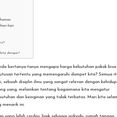
ahaman
ari-hari
ro?
 kita dengar?
nda bertanya-tanya mengapa harga kebutuhan pokok bisa
utusan tertentu yang memengaruhi dompet kita? Semua it
i
, sebuah disiplin ilmu yang sangat relevan dengan kehidu
ntang uang, melainkan tentang bagaimana kita mengatur
tuhan dan keinginan yang tidak terbatas. Mari kita sela
menarik ini.
yang lebih cerdas, baik sebagai individu, rumah tangga,