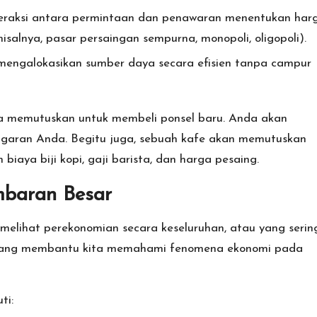
raksi antara permintaan dan penawaran menentukan har
isalnya, pasar persaingan sempurna, monopoli, oligopoli).
engalokasikan sumber daya secara efisien tanpa campur
a memutuskan untuk membeli ponsel baru. Anda akan
ggaran Anda. Begitu juga, sebuah kafe akan memutuskan
iaya biji kopi, gaji barista, dan harga pesaing.
mbaran Besar
elihat perekonomian secara keseluruhan, atau yang serin
p” yang membantu kita memahami fenomena ekonomi pada
ti: