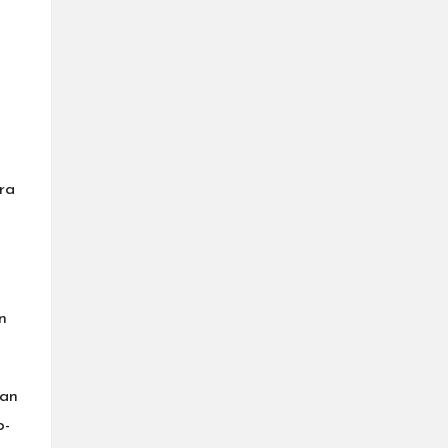
i
ra
n
kan
p-