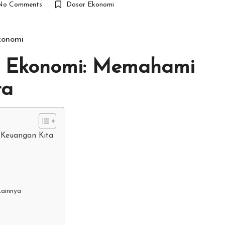
No Comments
Dasar Ekonomi
Posted
in
konomi
u Ekonomi: Memahami
ta
 Keuangan Kita
Lainnya