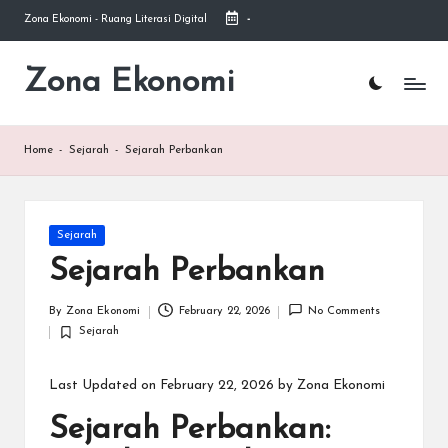
Zona Ekonomi - Ruang Literasi Digital
-
Skip
to
Zona Ekonomi
Ruang
content
Literasi
Ekonomi
Home
-
Sejarah
-
Sejarah Perbankan
Posted
Sejarah
in
Sejarah Perbankan
By
Zona Ekonomi
February 22, 2026
No Comments
Posted
Sejarah
by
Posted
in
Last Updated on February 22, 2026 by
Zona Ekonomi
Sejarah Perbankan: