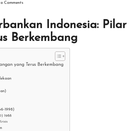
o Comments
rbankan Indonesia: Pilar
us Berkembang
euangan yang Terus Berkembang
dekaan
0an)
66-1998)
O) 1988
risis
an