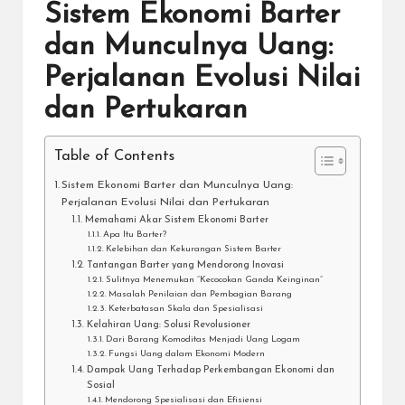
Sistem Ekonomi Barter
dan Munculnya Uang:
Perjalanan Evolusi Nilai
dan Pertukaran
Table of Contents
Sistem Ekonomi Barter dan Munculnya Uang:
Perjalanan Evolusi Nilai dan Pertukaran
Memahami Akar Sistem Ekonomi Barter
Apa Itu Barter?
Kelebihan dan Kekurangan Sistem Barter
Tantangan Barter yang Mendorong Inovasi
Sulitnya Menemukan “Kecocokan Ganda Keinginan”
Masalah Penilaian dan Pembagian Barang
Keterbatasan Skala dan Spesialisasi
Kelahiran Uang: Solusi Revolusioner
Dari Barang Komoditas Menjadi Uang Logam
Fungsi Uang dalam Ekonomi Modern
Dampak Uang Terhadap Perkembangan Ekonomi dan
Sosial
Mendorong Spesialisasi dan Efisiensi