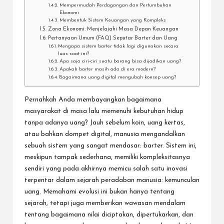
Mempermudah Perdagangan dan Pertumbuhan
Ekonomi
Membentuk Sistem Keuangan yang Kompleks
Zona Ekonomi: Menjelajahi Masa Depan Keuangan
Pertanyaan Umum (FAQ) Seputar Barter dan Uang
Mengapa sistem barter tidak lagi digunakan secara
luas saat ini?
Apa saja ciri-ciri suatu barang bisa dijadikan uang?
Apakah barter masih ada di era modern?
Bagaimana uang digital mengubah konsep uang?
Pernahkah Anda membayangkan bagaimana
masyarakat di masa lalu memenuhi kebutuhan hidup
tanpa adanya uang? Jauh sebelum koin, uang kertas,
atau bahkan dompet digital, manusia mengandalkan
sebuah sistem yang sangat mendasar: barter. Sistem ini,
meskipun tampak sederhana, memiliki kompleksitasnya
sendiri yang pada akhirnya memicu salah satu inovasi
terpentar dalam sejarah peradaban manusia: kemunculan
uang. Memahami evolusi ini bukan hanya tentang
sejarah, tetapi juga memberikan wawasan mendalam
tentang bagaimana nilai diciptakan, dipertukarkan, dan