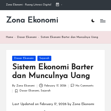
Zona Ekonomi - Ruang Literasi Digital
-
Skip
to
Zona Ekonomi
Ruang
content
Literasi
Ekonomi
Home
-
Dasar Ekonomi
-
Sistem Ekonomi Barter dan Munculnya Uang
Posted
Dasar Ekonomi
Sejarah
in
Sistem Ekonomi Barter
dan Munculnya Uang
By
Zona Ekonomi
February 17, 2026
No Comments
Posted
Dasar Ekonomi
,
Sejarah
by
Posted
in
Last Updated on February 17, 2026 by
Zona Ekonomi