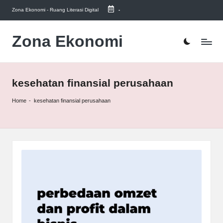
Zona Ekonomi - Ruang Literasi Digital
-
Skip
to
Zona Ekonomi
Ruang
content
Literasi
Ekonomi
kesehatan finansial perusahaan
Home
-
kesehatan finansial perusahaan