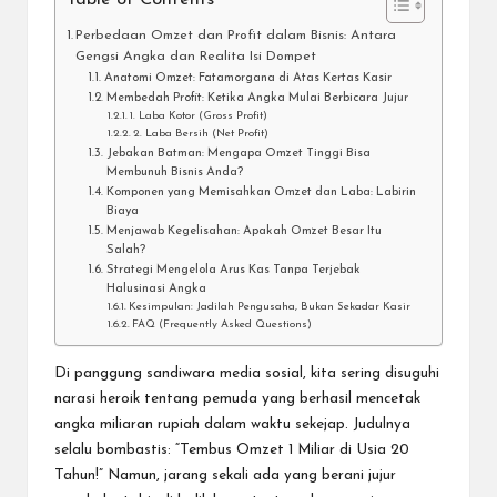
Perbedaan Omzet dan Profit dalam Bisnis: Antara
Gengsi Angka dan Realita Isi Dompet
Anatomi Omzet: Fatamorgana di Atas Kertas Kasir
Membedah Profit: Ketika Angka Mulai Berbicara Jujur
1. Laba Kotor (Gross Profit)
2. Laba Bersih (Net Profit)
Jebakan Batman: Mengapa Omzet Tinggi Bisa
Membunuh Bisnis Anda?
Komponen yang Memisahkan Omzet dan Laba: Labirin
Biaya
Menjawab Kegelisahan: Apakah Omzet Besar Itu
Salah?
Strategi Mengelola Arus Kas Tanpa Terjebak
Halusinasi Angka
Kesimpulan: Jadilah Pengusaha, Bukan Sekadar Kasir
FAQ (Frequently Asked Questions)
Di panggung sandiwara media sosial, kita sering disuguhi
narasi heroik tentang pemuda yang berhasil mencetak
angka miliaran rupiah dalam waktu sekejap. Judulnya
selalu bombastis: “Tembus Omzet 1 Miliar di Usia 20
Tahun!” Namun, jarang sekali ada yang berani jujur