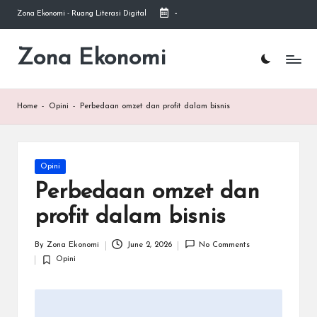
Zona Ekonomi - Ruang Literasi Digital
-
Skip
to
Zona Ekonomi
Ruang
content
Literasi
Ekonomi
Home
-
Opini
-
Perbedaan omzet dan profit dalam bisnis
Posted
Opini
in
Perbedaan omzet dan
profit dalam bisnis
By
Zona Ekonomi
June 2, 2026
No Comments
Posted
Opini
by
Posted
in