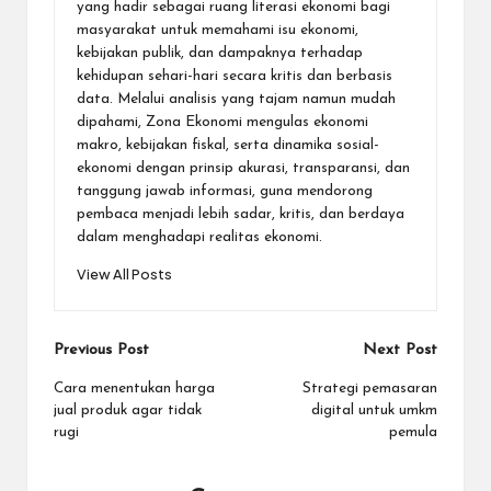
yang hadir sebagai ruang literasi ekonomi bagi
masyarakat untuk memahami isu ekonomi,
kebijakan publik, dan dampaknya terhadap
kehidupan sehari-hari secara kritis dan berbasis
data. Melalui analisis yang tajam namun mudah
dipahami, Zona Ekonomi mengulas ekonomi
makro, kebijakan fiskal, serta dinamika sosial-
ekonomi dengan prinsip akurasi, transparansi, dan
tanggung jawab informasi, guna mendorong
pembaca menjadi lebih sadar, kritis, dan berdaya
dalam menghadapi realitas ekonomi.
View All Posts
Post
Previous Post
Next Post
navigation
Cara menentukan harga
Strategi pemasaran
jual produk agar tidak
digital untuk umkm
rugi
pemula