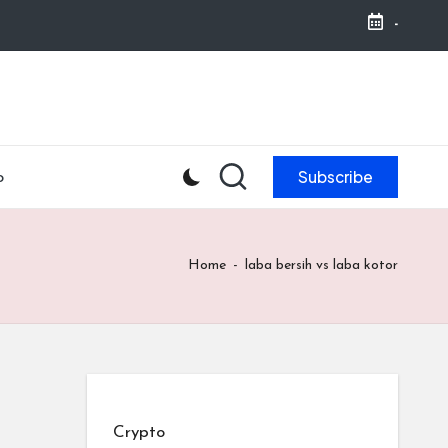
-
Subscribe
o
Home
-
laba bersih vs laba kotor
Crypto