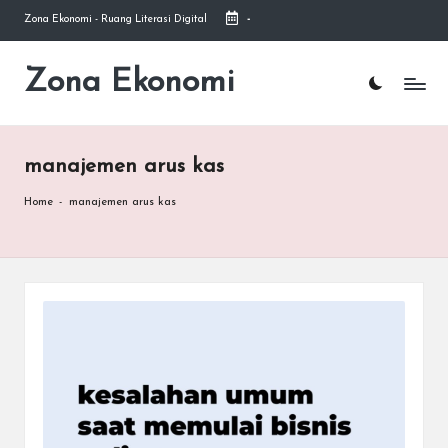
Zona Ekonomi - Ruang Literasi Digital
-
Skip
to
Zona Ekonomi
Ruang
content
Literasi
Ekonomi
manajemen arus kas
Home
-
manajemen arus kas