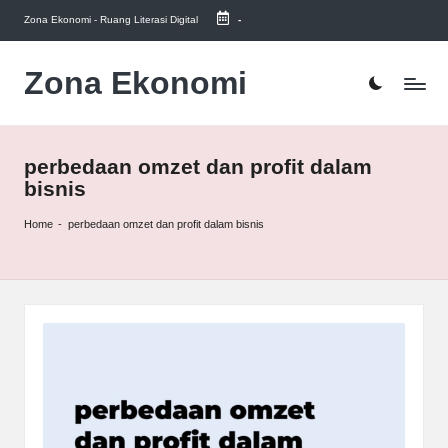
Zona Ekonomi - Ruang Literasi Digital
-
Skip
to
Zona Ekonomi
Ruang
content
Literasi
Ekonomi
perbedaan omzet dan profit dalam
bisnis
Home
-
perbedaan omzet dan profit dalam bisnis