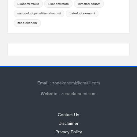
Ekonomi makro
Ekonomi mikro
investasi saham
metodologi penelitian ekonomi
psikologi ekonomi
zona ekonomi
Email
: zonekonomi@gmail.com
Website
: zonaekonomi.com
Contact Us
Disclaimer
Privacy Policy