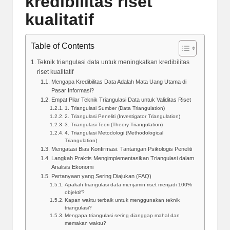
kredibilitas riset
kualitatif
Table of Contents
Teknik triangulasi data untuk meningkatkan kredibilitas
riset kualitatif
Mengapa Kredibilitas Data Adalah Mata Uang Utama di
Pasar Informasi?
Empat Pilar Teknik Triangulasi Data untuk Validitas Riset
1. Triangulasi Sumber (Data Triangulation)
2. Triangulasi Peneliti (Investigator Triangulation)
3. Triangulasi Teori (Theory Triangulation)
4. Triangulasi Metodologi (Methodological
Triangulation)
Mengatasi Bias Konfirmasi: Tantangan Psikologis Peneliti
Langkah Praktis Mengimplementasikan Triangulasi dalam
Analisis Ekonomi
Pertanyaan yang Sering Diajukan (FAQ)
Apakah triangulasi data menjamin riset menjadi 100%
objektif?
Kapan waktu terbaik untuk menggunakan teknik
triangulasi?
Mengapa triangulasi sering dianggap mahal dan
memakan waktu?