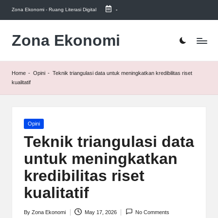
Zona Ekonomi - Ruang Literasi Digital
-
Skip
to
Zona Ekonomi
Ruang
content
Literasi
Ekonomi
Home
-
Opini
-
Teknik triangulasi data untuk meningkatkan kredibilitas riset
kualitatif
Posted
Opini
in
Teknik triangulasi data
untuk meningkatkan
kredibilitas riset
kualitatif
By
Zona Ekonomi
May 17, 2026
No Comments
Posted