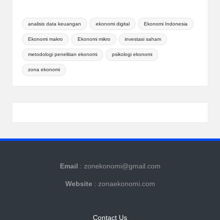
analisis data keuangan
ekonomi digital
Ekonomi Indonesia
Ekonomi makro
Ekonomi mikro
investasi saham
metodologi penelitian ekonomi
psikologi ekonomi
zona ekonomi
Email
: zonekonomi@gmail.com
Website
: zonaekonomi.com
Contact Us