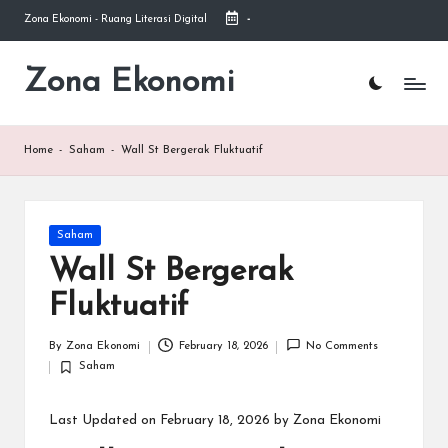
Zona Ekonomi - Ruang Literasi Digital
-
Skip
to
Zona Ekonomi
Ruang
content
Literasi
Ekonomi
Home
-
Saham
-
Wall St Bergerak Fluktuatif
Posted
Saham
in
Wall St Bergerak
Fluktuatif
By
Zona Ekonomi
February 18, 2026
No Comments
Posted
Saham
by
Posted
in
Last Updated on February 18, 2026 by
Zona Ekonomi