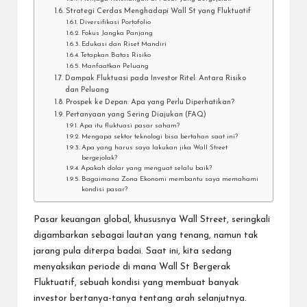
Strategi Cerdas Menghadapi Wall St yang Fluktuatif
Diversifikasi Portofolio
Fokus Jangka Panjang
Edukasi dan Riset Mandiri
Tetapkan Batas Risiko
Manfaatkan Peluang
Dampak Fluktuasi pada Investor Ritel: Antara Risiko
dan Peluang
Prospek ke Depan: Apa yang Perlu Diperhatikan?
Pertanyaan yang Sering Diajukan (FAQ)
Apa itu fluktuasi pasar saham?
Mengapa sektor teknologi bisa bertahan saat ini?
Apa yang harus saya lakukan jika Wall Street
bergejolak?
Apakah dolar yang menguat selalu baik?
Bagaimana Zona Ekonomi membantu saya memahami
kondisi pasar?
Pasar keuangan global, khususnya Wall Street, seringkali
digambarkan sebagai lautan yang tenang, namun tak
jarang pula diterpa badai. Saat ini, kita sedang
menyaksikan periode di mana
Wall St Bergerak
Fluktuatif
, sebuah kondisi yang membuat banyak
investor bertanya-tanya tentang arah selanjutnya.