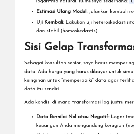
L
logaritma natural. Rumusnya sederhana:
Estimasi Ulang Model:
Jalankan kembali re
Uji Kembali:
Lakukan uji heteroskedastisita
dan stabil (homoskedastis).
Sisi Gelap Transforma
Sebagai konsultan senior, saya harus memperin
data. Ada harga yang harus dibayar untuk simplif
keinginan untuk “memperbaiki” data agar terliha
data itu sendiri.
Ada kondisi di mana transformasi log justru me
Data Bernilai Nol atau Negatif:
Logaritma 
keuangan Anda mengandung kerugian (neg