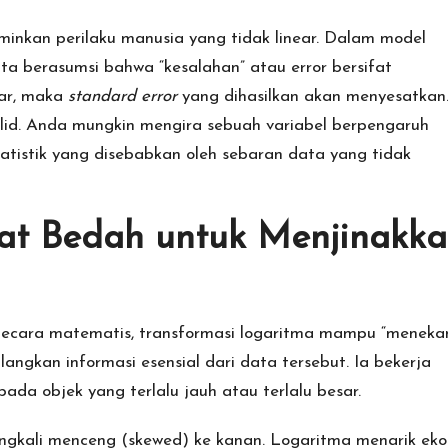
rminkan perilaku manusia yang tidak linear. Dalam model
ita berasumsi bahwa “kesalahan” atau error bersifat
gar, maka
standard error
yang dihasilkan akan menyesatkan
valid. Anda mungkin mengira sebuah variabel berpengaruh
tatistik yang disebabkan oleh sebaran data yang tidak
lat Bedah untuk Menjinakk
ecara matematis, transformasi logaritma mampu “meneka
langkan informasi esensial dari data tersebut. Ia bekerja
pada objek yang terlalu jauh atau terlalu besar.
gkali menceng (skewed) ke kanan. Logaritma menarik eko