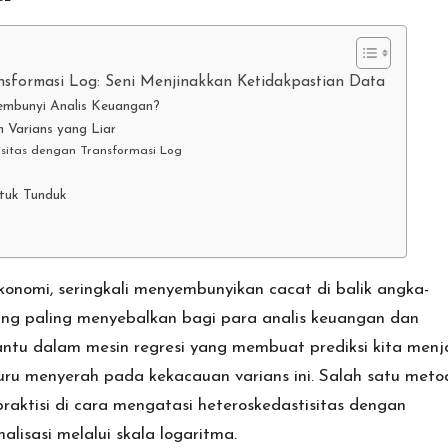
nsformasi Log: Seni Menjinakkan Ketidakpastian Data
embunyi Analis Keuangan?
 Varians yang Liar
isitas dengan Transformasi Log
ntuk Tunduk
konomi, seringkali menyembunyikan cacat di balik angka-
ang paling menyebalkan bagi para analis keuangan dan
hantu dalam mesin regresi yang membuat prediksi kita menj
buru menyerah pada kekacauan varians ini. Salah satu meto
raktisi di
cara mengatasi heteroskedastisitas dengan
isasi melalui skala logaritma.