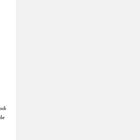
adi
de