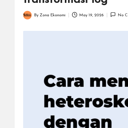
transformasi log
By
Zona Ekonomi
May 19, 2026
No C
Posted
by