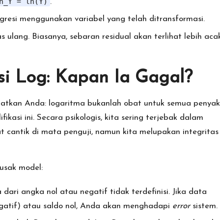
n_Y = ln(Y)
.
gresi menggunakan variabel yang telah ditransformasi.
s ulang. Biasanya, sebaran residual akan terlihat lebih aca
si Log: Kapan Ia Gagal?
gatkan Anda: logaritma bukanlah obat untuk semua penyak
ikasi ini. Secara psikologis, kita sering terjebak dalam
t cantik di mata penguji, namun kita melupakan integritas
rusak model:
dari angka nol atau negatif tidak terdefinisi. Jika data
atif) atau saldo nol, Anda akan menghadapi
error
sistem.