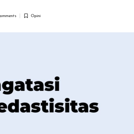
omments
Opini
Posted
in