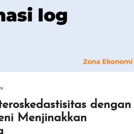
mi
eroskedastisitas dengan
Seni Menjinakkan
a