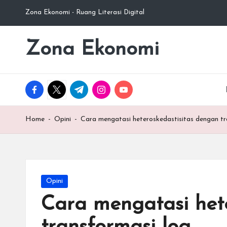
Zona Ekonomi - Ruang Literasi Digital
Skip
to
Zona Ekonomi
Ruang
content
Literasi
Ekonomi
facebook.com
twitter.com
t.me
instagram.com
youtube.com
Home
-
Opini
-
Cara mengatasi heteroskedastisitas dengan tr
Posted
Opini
in
Cara mengatasi het