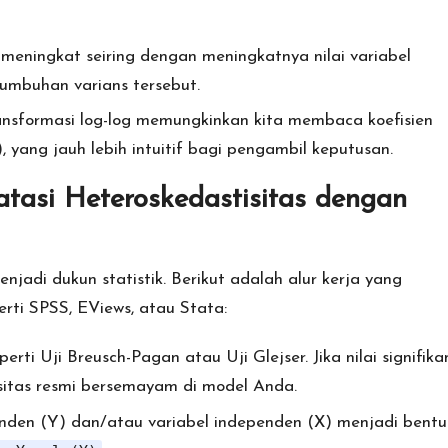
l meningkat seiring dengan meningkatnya nilai variabel
umbuhan varians tersebut.
nsformasi log-log memungkinkan kita membaca koefisien
, yang jauh lebih intuitif bagi pengambil keputusan.
tasi Heteroskedastisitas dengan
njadi dukun statistik. Berikut adalah alur kerja yang
rti SPSS, EViews, atau Stata:
rti Uji Breusch-Pagan atau Uji Glejser. Jika nilai signifika
sitas resmi bersemayam di model Anda.
den (Y) dan/atau variabel independen (X) menjadi bentu