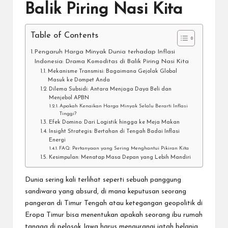
Balik Piring Nasi Kita
Table of Contents
Pengaruh Harga Minyak Dunia terhadap Inflasi
Indonesia: Drama Komoditas di Balik Piring Nasi Kita
Mekanisme Transmisi: Bagaimana Gejolak Global
Masuk ke Dompet Anda
Dilema Subsidi: Antara Menjaga Daya Beli dan
Menjebol APBN
Apakah Kenaikan Harga Minyak Selalu Berarti Inflasi
Tinggi?
Efek Domino: Dari Logistik hingga ke Meja Makan
Insight Strategis: Bertahan di Tengah Badai Inflasi
Energi
FAQ: Pertanyaan yang Sering Menghantui Pikiran Kita
Kesimpulan: Menatap Masa Depan yang Lebih Mandiri
Dunia sering kali terlihat seperti sebuah panggung
sandiwara yang absurd, di mana keputusan seorang
pangeran di Timur Tengah atau ketegangan geopolitik di
Eropa Timur bisa menentukan apakah seorang ibu rumah
tangga di pelosok Jawa harus mengurangi jatah belanja