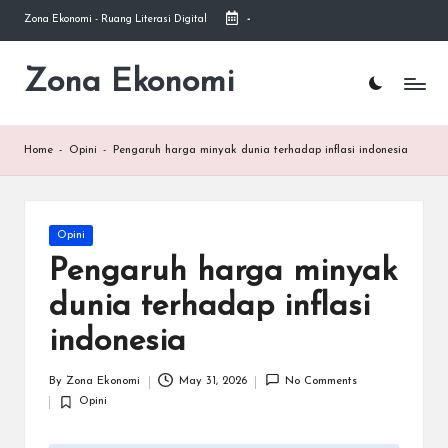
Zona Ekonomi - Ruang Literasi Digital
-
Skip
to
Zona Ekonomi
Ruang
content
Literasi
Ekonomi
Home
-
Opini
-
Pengaruh harga minyak dunia terhadap inflasi indonesia
Posted
Opini
in
Pengaruh harga minyak
dunia terhadap inflasi
indonesia
By
Zona Ekonomi
May 31, 2026
No Comments
Posted
Opini
by
Posted
in