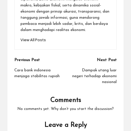
makro, kebijakan fiskal, serta dinamika sosial-
ekonomi dengan prinsip akurasi, transparansi, dan
tanggung jawab informasi, guna mendorong
pembaca menjadi lebih sadar, kritis, dan berdaya
dalam menghadapi realitas ekonomi.
View All Posts
Post
Previous Post
Next Post
navigation
Cara bank indonesia
Dampak utang luar
menjaga stabilitas rupiah
negeri terhadap ekonomi
nasional
Comments
No comments yet. Why don’t you start the discussion?
Leave a Reply