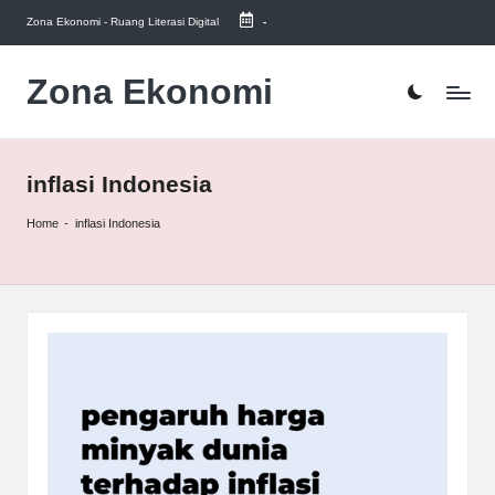
Zona Ekonomi - Ruang Literasi Digital
-
Skip
to
Zona Ekonomi
Ruang
content
Literasi
Ekonomi
inflasi Indonesia
Home
-
inflasi Indonesia