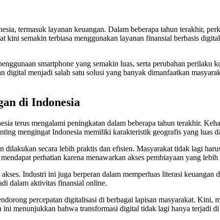
esia, termasuk layanan keuangan. Dalam beberapa tahun terakhir, perke
 kini semakin terbiasa menggunakan layanan finansial berbasis digita
et, penggunaan smartphone yang semakin luas, serta perubahan perilak
n digital menjadi salah satu solusi yang banyak dimanfaatkan masyara
an di Indonesia
donesia terus mengalami peningkatan dalam beberapa tahun terakhir. K
enting mengingat Indonesia memiliki karakteristik geografis yang luas 
lakukan secara lebih praktis dan efisien. Masyarakat tidak lagi harus
mendapat perhatian karena menawarkan akses pembiayaan yang lebih fl
kses. Industri ini juga berperan dalam memperluas literasi keuangan
i dalam aktivitas finansial online.
dorong percepatan digitalisasi di berbagai lapisan masyarakat. Kini,
n ini menunjukkan bahwa transformasi digital tidak lagi hanya terjadi d