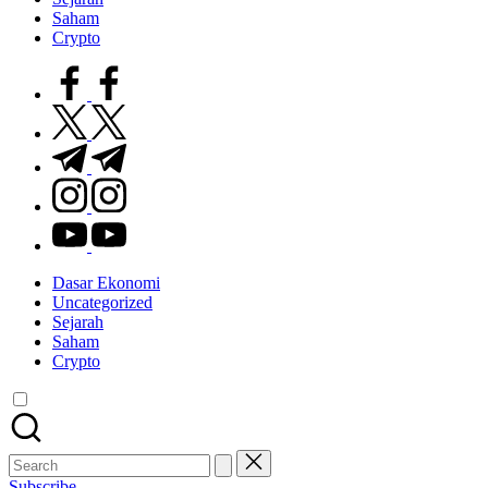
Saham
Crypto
facebook.com
twitter.com
t.me
instagram.com
youtube.com
Dasar Ekonomi
Uncategorized
Sejarah
Saham
Crypto
Search
for:
Subscribe