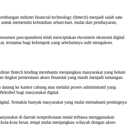
mbangan industri financial technology (fintech) menjadi salah satu
l untuk memenuhi kebutuhan sehari-hari, mulai dari pembayaran,
u konsumen pascapandemi telah menciptakan ekosistem ekonomi digital
kat, terutama bagi kelompok yang sebelumnya sulit mengakses
ehadiran fintech lending membantu menjangkau masyarakat yang belum
dan tingkat pemerataan akses finansial yang masih menjadi tantangan.
 datang ke kantor cabang atau melalui proses administratif yang
eksibel bagi masyarakat digital.
 digital. Semakin banyak masyarakat yang mulai memahami pentingnya
 masyarakat di daerah nonperkotaan mulai terbiasa menggunakan
i kota-kota besar, tetapi mulai menjangkau wilayah dengan akses