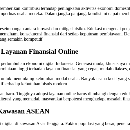
t memberikan kontribusi terhadap peningkatan aktivitas ekonomi dome
mperluas usaha mereka. Dalam jangka panjang, kondisi ini dapat memb
seimbangan antara inovasi dan mitigasi risiko. Edukasi mengenai peng
 memahami konsekuensi finansial dari setiap keputusan pembiayaan. De
yang semakin kompetitif.
Layanan Finansial Online
a pertumbuhan ekonomi digital Indonesia. Generasi muda, khususnya 
mintaan tinggi terhadap layanan finansial yang cepat, mudah diakses, d
h untuk mendukung kebutuhan modal usaha. Banyak usaha kecil yang 
tif terhadap kebutuhan bisnis modern.
n baru. Tingginya adopsi layanan online harus diimbangi dengan eduka
terasi yang memadai, masyarakat berpotensi menghadapi masalah finan
di Kawasan ASEAN
 digital di kawasan Asia Tenggara. Faktor populasi yang besar, penetras
.