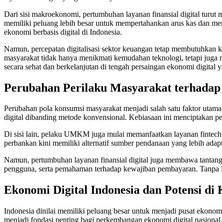
Dari sisi makroekonomi, pertumbuhan layanan finansial digital turu
memiliki peluang lebih besar untuk mempertahankan arus kas dan me
ekonomi berbasis digital di Indonesia.
Namun, percepatan digitalisasi sektor keuangan tetap membutuhkan ke
masyarakat tidak hanya menikmati kemudahan teknologi, tetapi juga
secara sehat dan berkelanjutan di tengah persaingan ekonomi digital 
Perubahan Perilaku Masyarakat terhadap 
Perubahan pola konsumsi masyarakat menjadi salah satu faktor utam
digital dibanding metode konvensional. Kebiasaan ini menciptakan per
Di sisi lain, pelaku UMKM juga mulai memanfaatkan layanan fintec
perbankan kini memiliki alternatif sumber pendanaan yang lebih adap
Namun, pertumbuhan layanan finansial digital juga membawa tantanga
pengguna, serta pemahaman terhadap kewajiban pembayaran. Tanpa li
Ekonomi Digital Indonesia dan Potensi 
Indonesia dinilai memiliki peluang besar untuk menjadi pusat ekonomi
menjadi fondasi penting bagi perkembangan ekonomi digital nasional