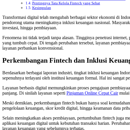
Pentingnya Tata Kelola Fintech yang Sehat
Kesimpulan
Transformasi digital telah mengubah berbagai sektor ekonomi di Indon
pendorong utama meningkatnya inklusi keuangan nasional. Masyarakat
investasi, hingga pembiayaan.
Fenomena ini tidak terjadi tanpa alasan. Tingginya penetrasi intern
yang tumbuh cepat. Di tengah perubahan tersebut, layanan pembiayaa
layanan perbankan konvensional.
Perkembangan Fintech dan Inklusi Keuang
Berdasarkan berbagai laporan industri, tingkat inklusi keuangan In
sepenuhnya terlayani oleh institusi keuangan formal. Hal ini sangat p
Layanan berbasis digital memungkinkan proses pengajuan pembiayaan di
panjang. Di sinilah layanan seperti
Pinjaman Online Cepat Cair
mulai 
Meski demikian, perkembangan fintech bukan hanya soal kemudahan a
pengelolaan keuangan, skor kredit digital, hingga keamanan data pribad
Selain meningkatkan akses pembiayaan, pertumbuhan fintech juga men
aplikasi keuangan digital untuk kebutuhan transaksi harian. Perubaha
layanan keuangan yang sebelumnya terbatas.