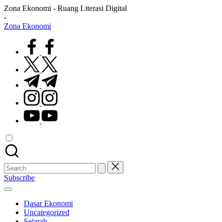
Skip
Zona Ekonomi - Ruang Literasi Digital
to
-
content
Zona Ekonomi
Ruang
facebook.com
Literasi
Ekonomi
twitter.com
t.me
instagram.com
youtube.com
Search
for:
Subscribe
Dasar Ekonomi
Uncategorized
Sejarah