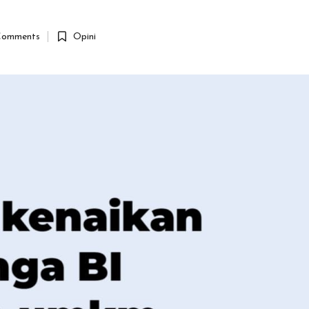
omments
Opini
Posted
in