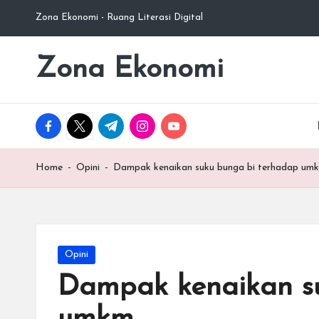
Zona Ekonomi - Ruang Literasi Digital
Skip
to
Zona Ekonomi
Ruang
content
Literasi
Ekonomi
facebook.com
twitter.com
t.me
instagram.com
youtube.com
Home
-
Opini
-
Dampak kenaikan suku bunga bi terhadap um
Posted
Opini
in
Dampak kenaikan s