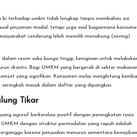
 bi terhadap umkm tidak lengkap tanpa membahas sisi
soal pinjaman modal, tetapi juga soal bagaimana konsume
 masyarakat cenderung lebih memilih menabung (saving)
 dalam rezim suku bunga tinggi, keinginan untuk melakuka
urun drastis. Bagi UMKM yang bergerak di sektor makanan
n omzet yang signifikan. Konsumen mulai menghitung kemba
seringkali masuk dalam daftar yang dipangkas.
ung Tikar
ng agresif berkorelasi positif dengan peningkatan rasio
. UMKM dengan struktur permodalan yang rapuh adalah
w) terganggu karena penjualan menurun sementara kewajiba